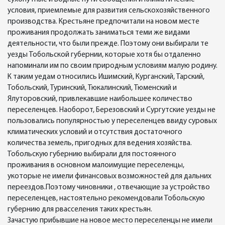
условия, приемлемые для развития сельскохозяйственного
производства. Крестьяне предпочитали на новом месте
проживания продолжать заниматься теми же видами
деятельности, что были прежде. Поэтому они выбирали те
уезды Тобольской губернии, которые хотя бы отдаленно
напоминали им по своим природным условиям малую родину.
К таким уедам относились Ишимский, Курганский, Тарский,
Тобольский, Туринский, Тюкалинский, Тюменский и
Ялуторовский, привлекавшие наибольшее количество
переселенцев. Наоборот, Березовский и Сургутские уезды не
пользовались популярностью у переселенцев ввиду суровых
климатических условий и отсутствия достаточного
количества земель, пригодных для ведения хозяйства.
Тобольскую губернию выбирали для постоянного
проживания в основном малоимущие переселенцы,
укоторые не имели финансовых возможностей для дальних
переездов.Поэтому чиновники , отвечающие за устройство
переселенцев, настоятельно рекомендовали Тобольскую
губернию для рвасселения таких крестьян.
Зачастую прибывшие на новое место переселенцы не имели