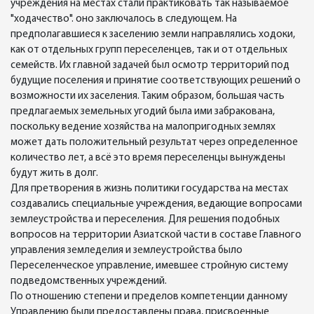
учреждения на местах стали практиковать так называемое
"ходачество". оно заключалось в следующем. На
предполагавшиеся к заселению земли направлялись ходоки,
как от отдельных групп переселенцев, так и от отдельных
семейств. Их главной задачей был осмотр территорий под
будущие поселения и принятие соответствующих решений о
возможности их заселения. Таким образом, большая часть
предлагаемых земельных угодий была ими забракована,
поскольку ведение хозяйства на малопригодных землях
может дать положительный результат через определенное
количество лет, а всё это время переселенцы вынуждены
будут жить в долг.
Для претворения в жизнь политики государства на местах
создавались специальные учреждения, ведающие вопросами
землеустройства и переселения. Для решения подобных
вопросов на территории Азиатской части в составе Главного
управления земледелия и землеустройства было
Переселенческое управление, имевшее стройную систему
подведомственных учреждений.
По отношению степени и пределов компетенции данному
Управлению были предоставлены права, присвоенные