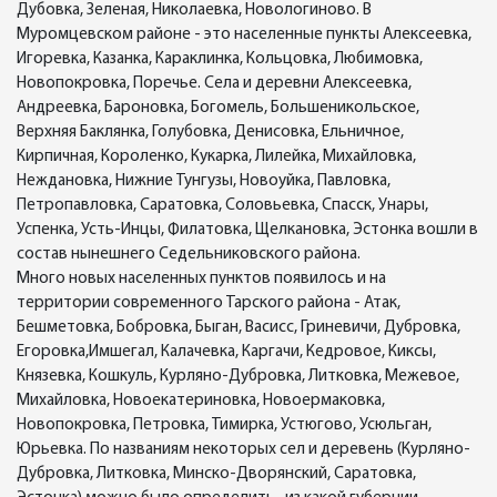
Дубовка, Зеленая, Николаевка, Новологиново. В
Муромцевском районе - это населенные пункты Алексеевка,
Игоревка, Казанка, Караклинка, Кольцовка, Любимовка,
Новопокровка, Поречье. Села и деревни Алексеевка,
Андреевка, Бароновка, Богомель, Большеникольское,
Верхняя Баклянка, Голубовка, Денисовка, Ельничное,
Кирпичная, Короленко, Кукарка, Лилейка, Михайловка,
Неждановка, Нижние Тунгузы, Новоуйка, Павловка,
Петропавловка, Саратовка, Соловьевка, Спасск, Унары,
Успенка, Усть-Инцы, Филатовка, Щелкановка, Эстонка вошли в
состав нынешнего Седельниковского района.
Много новых населенных пунктов появилось и на
территории современного Тарского района - Атак,
Бешметовка, Бобровка, Быган, Васисс, Гриневичи, Дубровка,
Егоровка,Имшегал, Калачевка, Каргачи, Кедровое, Киксы,
Князевка, Кошкуль, Курляно-Дубровка, Литковка, Межевое,
Михайловка, Новоекатериновка, Новоермаковка,
Новопокровка, Петровка, Тимирка, Устюгово, Усюльган,
Юрьевка. По названиям некоторых сел и деревень (Курляно-
Дубровка, Литковка, Минско-Дворянский, Саратовка,