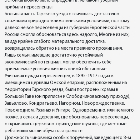
Эстонка) можно было определить , из какой губернии
прибыли переселенцы.
Большая часть Тарского уезда отличилась достаточно
сложными природно-климатическими условиями, поэтому
далеко не все переселенцы из губерний Европейской части
России смогли обосноваться здесь надолго, Многие из них,
ввиду крайне слабого материального достатка,
возвращались обратно на места прежнего проживания.
Лишь семьи, имевшие достаточно устойчивый
экономический потенциал, могли обеспечить себе
приемлемые условия жизни в новой обстановке.
Учитывая нужды переселенцев, в 1895-1917 годах к
имеющимся церквям Омской епархии, расположенным на
территории Тарского уезда, были построены храмы в
Большой Таве (он приписан к Слободчиковаскому приходу),
Завьялово, Кондратьево, Нагорном, Новорождественке,
Новоягодном, Рязанах и Унтаре. Одновременно, или немного
позже, в селах и деревнях, где обосновались переселенцы,
открывались церковно-приходские шуколы, где местные
ребятишки могли обучаться грамоте.
Должность чиновника особых поручений, заведующего 8-м