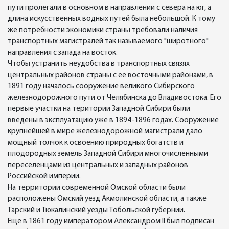
пути пролегали в основном в направлении с севера на юг, а
длина искусственных водных путей была небольшой. К тому
же потребности экономики страны требовали наличия
транспортных магистралей так называемого "широтного"
направления с запада на восток.
Чтобы устранить неудобства в транспортных связях
центральных районов страны с её восточными районами, в
1891 году началось сооружение великого Сибирского
железнодорожного пути от Челябинска до Владивостока. Его
первые участки на територии Западной Сибири были
введены в эксплуатацию уже в 1894-1896 годах. Сооружение
крупнейшей в мире железнодорожной магистрали дало
мощный толчок к освоению природных богатств и
плодородных земель Западной Сибири многочисленными
переселенцами из центральных и западных районов
Российской империи.
На территории современной Омской области были
расположены Омский уезд Акмолинской области, а также
Тарский и Тюкалинский уезды Тобольской губернии.
Ещё в 1861 году императором Александром II был подписан