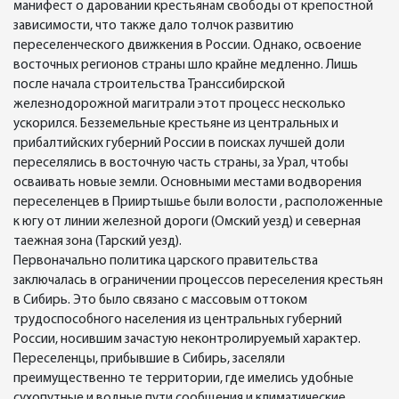
манифест о даровании крестьянам свободы от крепостной
зависимости, что также дало толчок развитию
переселенческого движкения в России. Однако, освоение
восточных регионов страны шло крайне медленно. Лишь
после начала строительства Транссибирской
железнодорожной магитрали этот процесс несколько
ускорился. Безземельные крестьяне из центральных и
прибалтийских губерний России в поисках лучшей доли
переселялись в восточную часть страны, за Урал, чтобы
осваивать новые земли. Основными местами водворения
переселенцев в Прииртышье были волости , расположенные
к югу от линии железной дороги (Омский уезд) и северная
таежная зона (Тарский уезд).
Первоначально политика царского правительства
заключалась в ограничении процессов переселения крестьян
в Сибирь. Это было связано с массовым оттоком
трудоспособного населения из центральных губерний
России, носившим зачастую неконтролируемый характер.
Переселенцы, прибывшие в Сибирь, заселяли
преимущественно те территории, где имелись удобные
сухопутные и водные пути сообщения и климатические