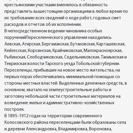
крестьянскими участками вменялось в обязанность
представлять вышестоящим организациям в любое время по
их требованию всех сведений о ходе работ, годовых смет
расходов и отчетов об их исполнении.
В непосредственном ведении чиновника особых
порученийПереселенческого управления находились
Аевская, Атирская, Бергамакская, Бутаковская, Карташевская,
Кейзесская, Корсинская, Крайчиковская, Малокрасноярская,
Рыбинская, Слободчиковская, Седельниковская, Такмыкская и
Тевризская волости Тарского уезда Тобольской губернии.
Переселенцы, прибывшие на новое место жительства, на
первых порах обеспечивались минимальной помощью со
стороны местных властей. Выделенных денежных средств, в
основном, хватало на землеустроительные работы и
заготовку небольшой части строительных материалов на
возведение жилых и административно-хозяйственных
построек.
В 1895-1912 годах на территории современного
Колосовского района переселенцами были образованы села
и деревни Александровка, Владимировка, Вороновка,