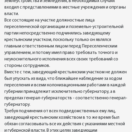
землеустройства и земледелия, в необходимых случаях
входил с представлениями в местные учреждения и опрганы
власти.
Все состоящие на участке должностные лица
переселенческой организации и поземельн-устроительной
партии непосредственно подчинялись заведующему
крестьянским участком, поскольку только он являлся
главным ответственным лицом перед Переселенческим
управлением, и потому имел право требовать точного и
неукоснительного исполнения всех своих требований со
стороны сотрудников.
Вместе с тем, заведующий крестьянским участком не должен
был упускать из вида, что ближайшее наблюдение за ходом
переселения и всеми колонизационными работами в каждой
губернии принадлежит исключительно губернатору, а в
пределах генерал-губернаторств - соответственно генерал-
губернатору.
Требуя подчинения от всех подведомственных ему лиц,
заведующий крестьянским хозяйством в то же время был
обязан согласовывать все их действия с указаниями местной
и губернской власти. В этих целях заведующим