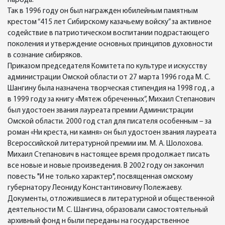
народа.
Так в 1996 году он был награжден юбилейным памятным
крестом “415 лет Сибирскому казачьему войску” за активное
содействие в патриотическом воспитании подрастающего
поколения и утверждение основных принципов духовности
в сознание сибиряков.
Приказом председателя Комитета по культуре и искусству
администрации Омской области от 27 марта 1996 года М. С.
Шангину была назначена творческая стипендия на 1998 год , а
в 1999 году за книгу «Мятеж обреченных”, Михаил Степанович
был удостоен звания лауреата премии Администрации
Омской области. 2000 год стал для писателя особенным – за
роман «Ни креста, ни камня» он был удостоен звания лауреата
Всероссийской литературной премии им. М. А. Шолохова.
Михаил Степанович в настоящее время продолжает писать
все новые и новые произведения. В 2002 году он закончил
повесть "И не только характер", посвященная омскому
губернатору Леониду Константиновичу Полежаеву.
Документы, отложившиеся в литературной и общественной
деятельности М. С. Шангина, образовали самостоятельный
архивный фонд н были переданы на государственное