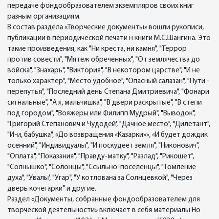
передаче фондообразователем экземпляров своих книг
разным организациям.
В состав раздела «Творческие документы» вошли рукописи,
публикации в периодической печати н книги М.С.Шангина. Это
такие произведения, как "Ни креста, ни камня", "Террор
против совести", "Мятеж обреченных", "От землячества до
войска", "Знахарь", "Виктория", "В некотором царстве", "И не
только характер", "Место удобное", "Опасный салазан", "Пути -
перепутья", "Последний день Степана Дмитриевича", "Фонари
сигнальные", "А я, мальчишка", "В двери раскрытые", "В степи
под городом", "Вояжеры или Филипп Мудрый", "Выводок",
"Григорий Степанович и Чудодей', "Дачное место", "Дилетант",
"И-и, бабушка", «До возвращения «Казарки»», «И будет дождик
осенний", "Индивидуалы", "И поскудеет земля", "Никонович",
"Оплата", "Показания", "Правду-матку", "Разлад", "Рикошет",
"Солнышко", "Солонцы", "Ссыльно-поселенцы", "Томление
духа", "Увалы', "Угар", "У котлована за Солнцевкой", "Через
дверь кочегарки" и другие.
Раздел «Документы, собранные фондообразователем для
творческой деятельности» включает в себя материалы Но