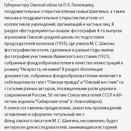
Губернатору Омской области Л. К. Полежаеву,
поздравительные открытки кленам семьи Шангиных, а также
письма и поздравительные открытки писателю от
коллективов учреждений, организаций и частных лиц. В
раздел «Фотодокументы» вошли: фотография 4-го выпуска
агрономов Омской средней школы по подготовке
председателей колхозов (1955), где учился М. С. Шангин;
фотографии писателя, сделанные в разные годы жизни;
фотографии участников Ишимского восстания (1921),
собранные фондообразователем в качестве иллюстраций к
роману "Ни креста, ни камня". В раздел «Коллекция
документов, собранных фондообразователем» включает в
себя вырезки из газет "Омская правда" и "Омский вестник" со
статьями разных авторов, посвященными роли церкви в
современной России, 50-летию Союза писателей СССР и 60-
летию журнала "Сибирские огни" (г. Новосибирск).
К описи составлены предисловие, указатель произведений,
оглавление и оформлен титульный лист.
Фонд омского писателя М. С. Шангина, несомненно, будет
интересен для исследователей, занимающихся историей