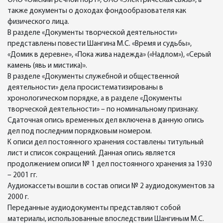
ОАО «Омский речной порт», ОАО «Электрическая связь», а
также документы о доходах фондообразователя как
физического лица.
В разделе «Документы творческой деятельности»
представлены повести Шангина М.С. «Время и судьбы»,
«Домик в деревне», «Пока жива надежда» («Надлом»), «Серый
камень (явь и мистика)».
В разделе «Документы служебной и общественной
деятельности» дела просистематизированы в
хронологическом порядке, а в разделе «Документы
творческой деятельности» – по номинальному признаку.
Сдаточная опись временных дел включена в данную опись
дел под последним порядковым номером.
К описи дел постоянного хранения составлены титульный
лист и список сокращений. Данная опись является
продолжением описи № 1 дел постоянного хранения за 1930
– 2001 гг.
Аудиокассеты вошли в состав описи № 2 аудиодокументов за
2000 г.
Переданные аудиодокументы представляют собой
материалы, использованные впоследствии Шангиным М.С.