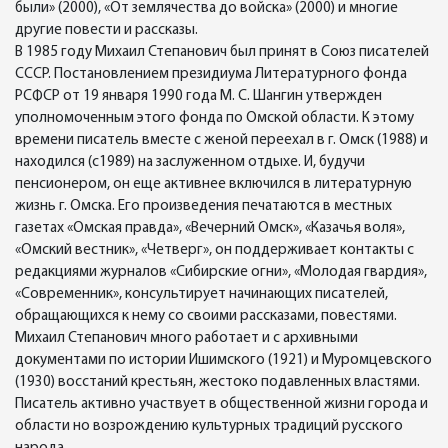
были» (2000), «От землячества до войска» (2000) и многие
другие повести и рассказы.
В 1985 году Михаил Степанович был принят в Союз писателей
СССР. Постановлением президиума Литературного фонда
РСФСР от 19 января 1990 года М. С. Шангин утвержден
уполномоченным этого фонда по Омской области. К этому
времени писатель вместе с женой переехал в г. Омск (1988) и
находился (с1989) на заслуженном отдыхе. И, будучи
пенсионером, он еще активнее включился в литературную
жизнь г. Омска. Его произведения печатаются в местных
газетах «Омская правда», «Вечерний Омск», «Казачья воля»,
«Омский вестник», «Четверг», он поддерживает контакты с
редакциями журналов «Сибирские огни», «Молодая гвардия»,
«Современник», консультирует начинающих писателей,
обращающихся к нему со своими рассказами, повестями.
Михаил Степанович много работает и с архивными
документами по истории Ишимского (1921) и Муромцевского
(1930) восстаний крестьян, жестоко подавленных властями.
Писатель активно участвует в общественной жизни города и
области но возрождению культурных традиций русского