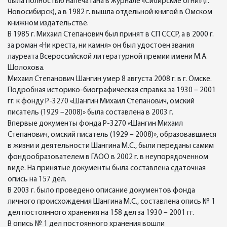
была полностью напечатана в журнале «Сибирские огни» (г.
Новосибирск), а в 1982 г. вышла отдельной книгой в Омском
книжном издательстве.
В 1985 г. Михаил Степанович был принят в СП СССР, а в 2000 г.
за роман «Ни креста, ни камня» он был удостоен звания
лауреата Всероссийской литературной премии имени М.А.
Шолохова.
Михаил Степанович Шангин умер 8 августа 2008 г. в г. Омске.
Подробная историко-биографическая справка за 1930 – 2001
гг. к фонду Р-3270 «Шангин Михаил Степанович, омский
писатель (1929 –2008)» была составлена в 2003 г.
Впервые документы фонда Р-3270 «Шангин Михаил
Степанович, омский писатель (1929 – 2008)», образовавшиеся
в жизни и деятельности Шангина М.С., были переданы самим
фондообразователем в ГАОО в 2002 г. в неупорядоченном
виде. На принятые документы была составлена сдаточная
опись на 157 дел.
В 2003 г. было проведено описание документов фонда
личного происхождения Шангина М.С., составлена опись № 1
дел постоянного хранения на 158 дел за 1930 – 2001 гг.
В опись № 1 дел постоянного хранения вошли