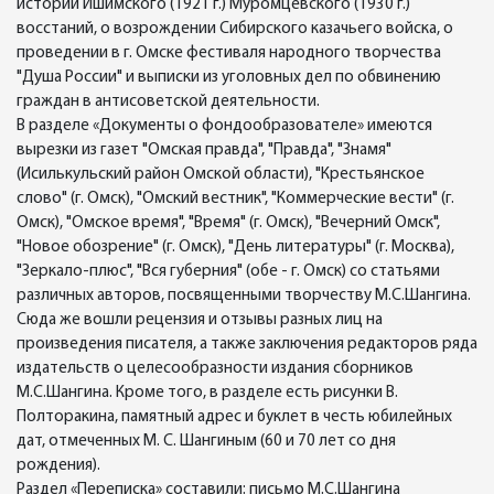
истории Ишимского (1921 г.) Муромцевского (1930 г.)
восстаний, о возрождении Сибирского казачьего войска, о
проведении в г. Омске фестиваля народного творчества
"Душа России" и выписки из уголовных дел по обвинению
граждан в антисоветской деятельности.
В разделе «Документы о фондообразователе» имеются
вырезки из газет "Омская правда", "Правда", "Знамя"
(Исилькульский район Омской области), "Крестьянское
слово" (г. Омск), "Омский вестник", "Коммерческие вести" (г.
Омск), "Омское время", "Время" (г. Омск), "Вечерний Омск",
"Новое обозрение" (г. Омск), "День литературы" (г. Москва),
"Зеркало-плюс", "Вся губерния" (обе - г. Омск) со статьями
различных авторов, посвященными творчеству М.С.Шангина.
Сюда же вошли рецензия и отзывы разных лиц на
произведения писателя, а также заключения редакторов ряда
издательств о целесообразности издания сборников
М.С.Шангина. Кроме того, в разделе есть рисунки В.
Полторакина, памятный адрес и буклет в честь юбилейных
дат, отмеченных М. С. Шангиным (60 и 70 лет со дня
рождения).
Раздел «Переписка» составили: письмо М.С.Шангина