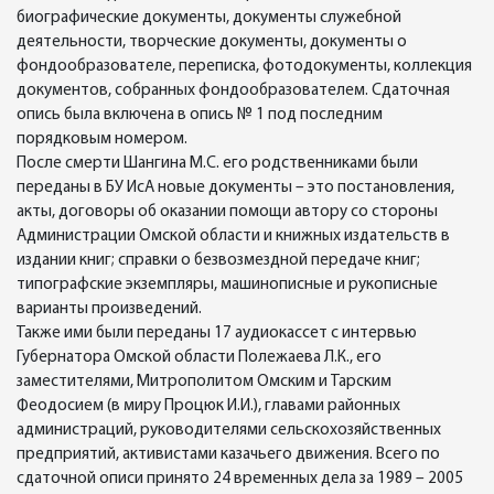
биографические документы, документы служебной
деятельности, творческие документы, документы о
фондообразователе, переписка, фотодокументы, коллекция
документов, собранных фондообразователем. Сдаточная
опись была включена в опись № 1 под последним
порядковым номером.
После смерти Шангина М.С. его родственниками были
переданы в БУ ИсА новые документы – это постановления,
акты, договоры об оказании помощи автору со стороны
Администрации Омской области и книжных издательств в
издании книг; справки о безвозмездной передаче книг;
типографские экземпляры, машинописные и рукописные
варианты произведений.
Также ими были переданы 17 аудиокассет с интервью
Губернатора Омской области Полежаева Л.К., его
заместителями, Митрополитом Омским и Тарским
Феодосием (в миру Процюк И.И.), главами районных
администраций, руководителями сельскохозяйственных
предприятий, активистами казачьего движения. Всего по
сдаточной описи принято 24 временных дела за 1989 – 2005