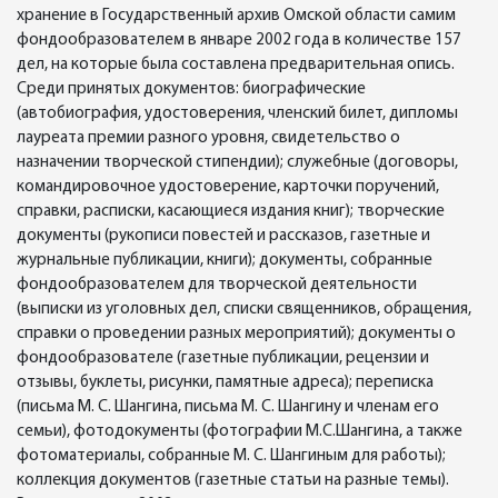
хранение в Государственный архив Омской области самим
фондообразователем в январе 2002 года в количестве 157
дел, на которые была составлена предварительная опись.
Среди принятых документов: биографические
(автобиография, удостоверения, членский билет, дипломы
лауреата премии разного уровня, свидетельство о
назначении творческой стипендии); служебные (договоры,
командировочное удостоверение, карточки поручений,
справки, расписки, касающиеся издания книг); творческие
документы (рукописи повестей и рассказов, газетные и
журнальные публикации, книги); документы, собранные
фондообразователем для творческой деятельности
(выписки из уголовных дел, списки священников, обращения,
справки о проведении разных мероприятий); документы о
фондообразователе (газетные публикации, рецензии и
отзывы, буклеты, рисунки, памятные адреса); переписка
(письма М. С. Шангина, письма М. С. Шангину и членам его
семьи), фотодокументы (фотографии М.С.Шангина, а также
фотоматериалы, собранные М. С. Шангиным для работы);
коллекция документов (газетные статьи на разные темы).