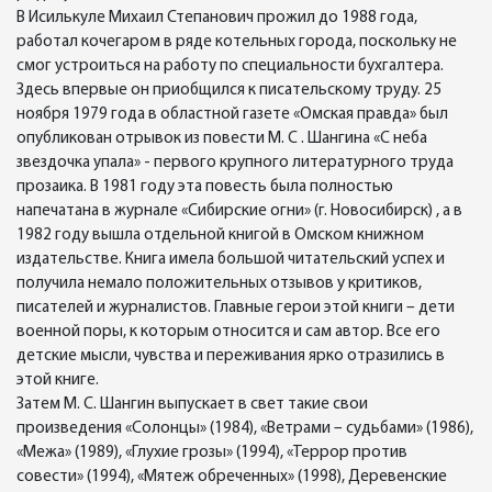
В Исилькуле Михаил Степанович прожил до 1988 года,
работал кочегаром в ряде котельных города, поскольку не
смог устроиться на работу по специальности бухгалтера.
Здесь впервые он приобщился к писательскому труду. 25
ноября 1979 года в областной газете «Омская правда» был
опубликован отрывок из повести М. С . Шангина «С неба
звездочка упала» - первого крупного литературного труда
прозаика. В 1981 году эта повесть была полностью
напечатана в журнале «Сибирские огни» (г. Новосибирск) , а в
1982 году вышла отдельной книгой в Омском книжном
издательстве. Книга имела большой читательский успех и
получила немало положительных отзывов у критиков,
писателей и журналистов. Главные герои этой книги – дети
военной поры, к которым относится и сам автор. Все его
детские мысли, чувства и переживания ярко отразились в
этой книге.
Затем М. С. Шангин выпускает в свет такие свои
произведения «Солонцы» (1984), «Ветрами – судьбами» (1986),
«Межа» (1989), «Глухие грозы» (1994), «Террор против
совести» (1994), «Мятеж обреченных» (1998), Деревенские