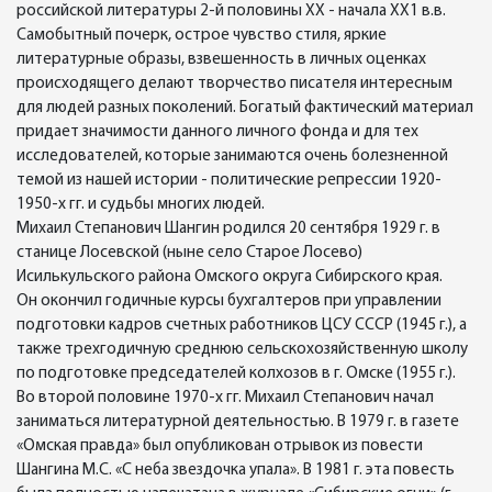
российской литературы 2-й половины ХХ - начала ХХ1 в.в.
Самобытный почерк, острое чувство стиля, яркие
литературные образы, взвешенность в личных оценках
происходящего делают творчество писателя интересным
для людей разных поколений. Богатый фактический материал
придает значимости данного личного фонда и для тех
исследователей, которые занимаются очень болезненной
темой из нашей истории - политические репрессии 1920-
1950-х гг. и судьбы многих людей.
Михаил Степанович Шангин родился 20 сентября 1929 г. в
станице Лосевской (ныне село Старое Лосево)
Исилькульского района Омского округа Сибирского края.
Он окончил годичные курсы бухгалтеров при управлении
подготовки кадров счетных работников ЦСУ СССР (1945 г.), а
также трехгодичную среднюю сельскохозяйственную школу
по подготовке председателей колхозов в г. Омске (1955 г.).
Во второй половине 1970-х гг. Михаил Степанович начал
заниматься литературной деятельностью. В 1979 г. в газете
«Омская правда» был опубликован отрывок из повести
Шангина М.С. «С неба звездочка упала». В 1981 г. эта повесть