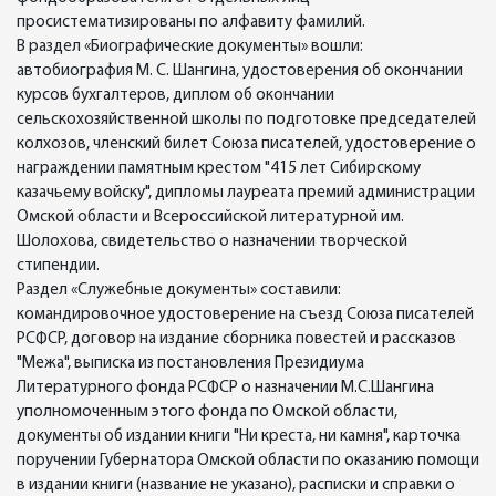
просистематизированы по алфавиту фамилий.
В раздел «Биографические документы» вошли:
автобиография М. С. Шангина, удостоверения об окончании
курсов бухгалтеров, диплом об окончании
сельскохозяйственной школы по подготовке председателей
колхозов, членский билет Союза писателей, удостоверение о
награждении памятным крестом "415 лет Сибирскому
казачьему войску", дипломы лауреата премий администрации
Омской области и Всероссийской литературной им.
Шолохова, свидетельство о назначении творческой
стипендии.
Раздел «Служебные документы» составили:
командировочное удостоверение на съезд Союза писателей
РСФСР, договор на издание сборника повестей и рассказов
"Межа", выписка из постановления Президиума
Литературного фонда РСФСР о назначении М.С.Шангина
уполномоченным этого фонда по Омской области,
документы об издании книги "Ни креста, ни камня", карточка
поручении Губернатора Омской области по оказанию помощи
в издании книги (название не указано), расписки и справки о