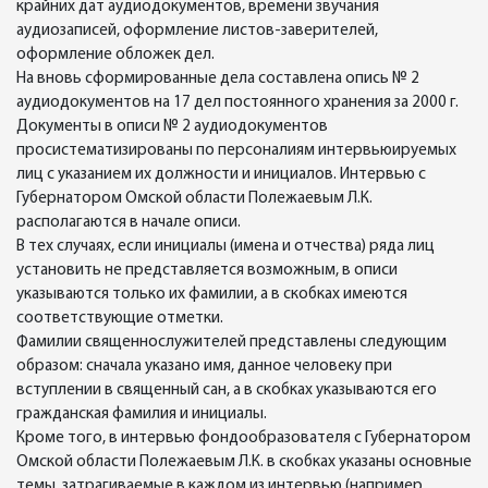
крайних дат аудиодокументов, времени звучания
аудиозаписей, оформление листов-заверителей,
оформление обложек дел.
На вновь сформированные дела составлена опись № 2
аудиодокументов на 17 дел постоянного хранения за 2000 г.
Документы в описи № 2 аудиодокументов
просистематизированы по персоналиям интервьюируемых
лиц с указанием их должности и инициалов. Интервью с
Губернатором Омской области Полежаевым Л.К.
располагаются в начале описи.
В тех случаях, если инициалы (имена и отчества) ряда лиц
установить не представляется возможным, в описи
указываются только их фамилии, а в скобках имеются
соответствующие отметки.
Фамилии священнослужителей представлены следующим
образом: сначала указано имя, данное человеку при
вступлении в священный сан, а в скобках указываются его
гражданская фамилия и инициалы.
Кроме того, в интервью фондообразователя с Губернатором
Омской области Полежаевым Л.К. в скобках указаны основные
темы, затрагиваемые в каждом из интервью (например,