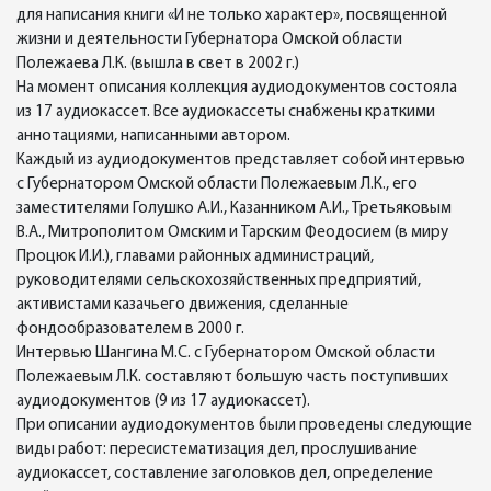
для написания книги «И не только характер», посвященной
жизни и деятельности Губернатора Омской области
Полежаева Л.К. (вышла в свет в 2002 г.)
На момент описания коллекция аудиодокументов состояла
из 17 аудиокассет. Все аудиокассеты снабжены краткими
аннотациями, написанными автором.
Каждый из аудиодокументов представляет собой интервью
с Губернатором Омской области Полежаевым Л.К., его
заместителями Голушко А.И., Казанником А.И., Третьяковым
В.А., Митрополитом Омским и Тарским Феодосием (в миру
Процюк И.И.), главами районных администраций,
руководителями сельскохозяйственных предприятий,
активистами казачьего движения, сделанные
фондообразователем в 2000 г.
Интервью Шангина М.С. с Губернатором Омской области
Полежаевым Л.К. составляют большую часть поступивших
аудиодокументов (9 из 17 аудиокассет).
При описании аудиодокументов были проведены следующие
виды работ: пересистематизация дел, прослушивание
аудиокассет, составление заголовков дел, определение