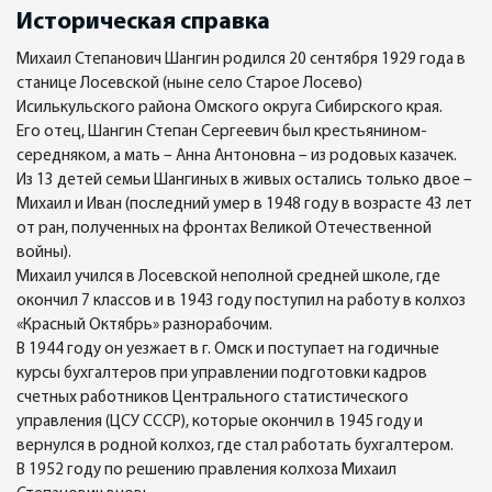
Историческая справка
Михаил Степанович Шангин родился 20 сентября 1929 года в
станице Лосевской (ныне село Старое Лосево)
Исилькульского района Омского округа Сибирского края.
Его отец, Шангин Степан Сергеевич был крестьянином-
середняком, а мать – Анна Антоновна – из родовых казачек.
Из 13 детей семьи Шангиных в живых остались только двое –
Михаил и Иван (последний умер в 1948 году в возрасте 43 лет
от ран, полученных на фронтах Великой Отечественной
войны).
Михаил учился в Лосевской неполной средней школе, где
окончил 7 классов и в 1943 году поступил на работу в колхоз
«Красный Октябрь» разнорабочим.
В 1944 году он уезжает в г. Омск и поступает на годичные
курсы бухгалтеров при управлении подготовки кадров
счетных работников Центрального статистического
управления (ЦСУ СССР), которые окончил в 1945 году и
вернулся в родной колхоз, где стал работать бухгалтером.
В 1952 году по решению правления колхоза Михаил