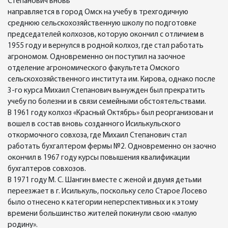
Степанович вновь
направляется в город Омск на учебу в трехгодичную
среднюю сельскохозяйственную школу по подготовке
председателей колхозов, которую окончил с отличием в
1955 году и вернулся в родной колхоз, где стал работать
агрономом. Одновременно он поступил на заочное
отделение агрономического факультета Омского
сельскохозяйственного института им. Кирова, однако после
3-го курса Михаил Степанович вынужден был прекратить
учебу по болезни и в связи семейными обстоятельствами.
В 1961 году колхоз «Красный Октябрь» был реорганизован и
вошел в состав вновь созданного Исилькульского
откормочного совхоза, где Михаил Степанович стал
работать бухгалтером фермы №2. Одновременно он заочно
окончил в 1967 году курсы повышения квалификации
бухгалтеров совхозов.
В 1971 году М. С. Шангин вместе с женой и двумя детьми
переезжает в г. Исилькуль, поскольку село Старое Лосево
было отнесено к категории неперспективных и к этому
времени большинство жителей покинули свою «малую
родину».