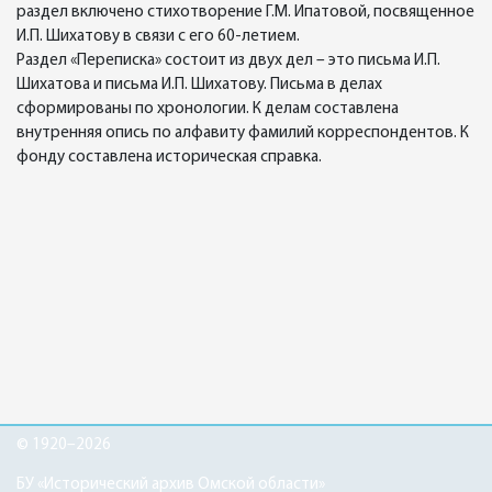
раздел включено стихотворение Г.М. Ипатовой, посвященное
И.П. Шихатову в связи с его 60-летием.
Раздел «Переписка» состоит из двух дел – это письма И.П.
Шихатова и письма И.П. Шихатову. Письма в делах
сформированы по хронологии. К делам составлена
внутренняя опись по алфавиту фамилий корреспондентов. К
фонду составлена историческая справка.
© 1920–2026
БУ «Исторический архив Омской области»