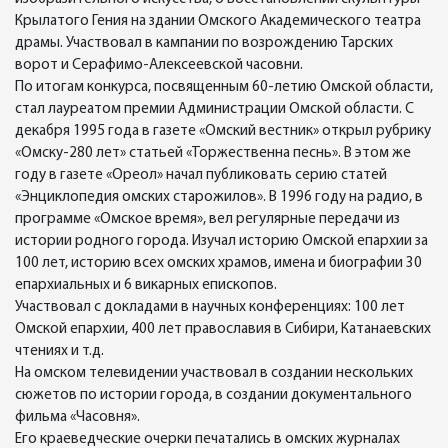
Крылатого Гения на здании Омского Академического театра
драмы. Участвовал в кампании по возрождению Тарских
ворот и Серафимо-Алексеевской часовни.
По итогам конкурса, посвященным 60-летию Омской области,
стал лауреатом премии Администрации Омской области. С
декабря 1995 года в газете «Омский вестник» открыл рубрику
«Омску-280 лет» статьей «Торжественна песнь». В этом же
году в газете «Ореол» начал публиковать серию статей
«Энциклопедия омских старожилов». В 1996 году на радио, в
программе «Омское время», вел регулярные передачи из
истории родного города. Изучал историю Омской епархии за
100 лет, историю всех омских храмов, имена и биографии 30
епархиальных и 6 викарных епископов.
Участвовал с докладами в научных конференциях: 100 лет
Омской епархии, 400 лет православия в Сибири, Катанаевских
чтениях и т.д.
На омском телевидении участвовал в создании нескольких
сюжетов по истории города, в создании документального
фильма «Часовня».
Его краеведческие очерки печатались в омских журналах