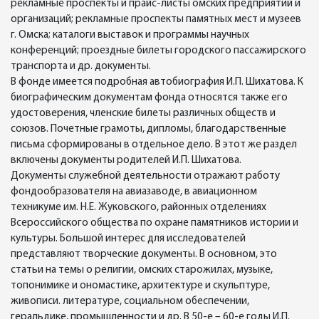
рекламные проспекты и прайс-листы омских предприятий и
организаций; рекламные проспекты памятных мест и музеев
г. Омска; каталоги выставок и программы научных
конференций; проездные билеты городского пассажирского
транспорта и др. документы.
В фонде имеется подробная автобиография И.П. Шихатова. К
биографическим документам фонда относятся также его
удостоверения, членские билеты различных обществ и
союзов. Почетные грамоты, дипломы, благодарственные
письма сформированы в отдельное дело. В этот же раздел
включены документы родителей И.П. Шихатова.
Документы служебной деятельности отражают работу
фондообразователя на авиазаводе, в авиационном
техникуме им. Н.Е. Жуковского, районных отделениях
Всероссийского общества по охране памятников истории и
культуры. Большой интерес для исследователей
представляют творческие документы. В основном, это
статьи на темы о религии, омских старожилах, музыке,
топонимике и ономастике, архитектуре и скульптуре,
живописи. литературе, социальном обеспечении,
геральдике, промышленности и др. В 50-е – 60-е годы И.П.