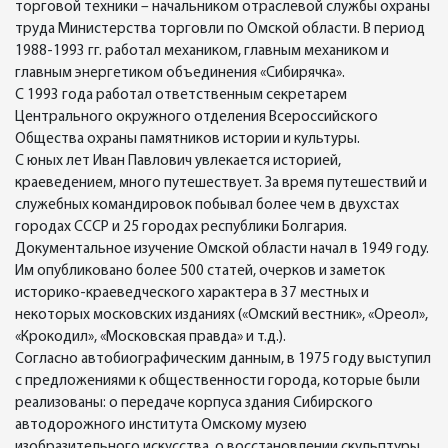
торговой техники – начальником отраслевой службы охраны
труда Министерства торговли по Омской области. В период
1988-1993 гг. работал механиком, главным механиком и
главным энергетиком объединения «Сибирячка».
С 1993 года работал ответственным секретарем
Центрального окружного отделения Всероссийского
Общества охраны памятников истории и культуры.
С юных лет Иван Павлович увлекается историей,
краеведением, много путешествует. За время путешествий и
служебных командировок побывал более чем в двухстах
городах СССР и 25 городах республики Болгария.
Документальное изучение Омской области начал в 1949 году.
Им опубликовано более 500 статей, очерков и заметок
историко-краеведческого характера в 37 местных и
некоторых московских изданиях («Омский вестник», «Ореол»,
«Крокодил», «Московская правда» и т.д.).
Согласно автобиографическим данным, в 1975 году выступил
с предложениями к общественности города, которые были
реализованы: о передаче корпуса здания Сибирского
автодорожного института Омскому музею
изобразительного искусства, о восстановлении скульптуры