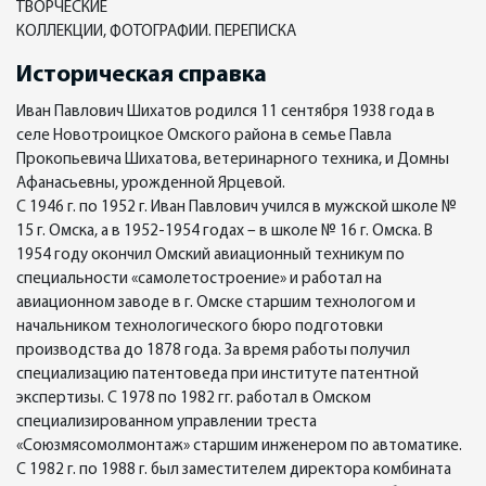
ТВОРЧЕСКИЕ
КОЛЛЕКЦИИ, ФОТОГРАФИИ. ПЕРЕПИСКА
Историческая справка
Иван Павлович Шихатов родился 11 сентября 1938 года в
селе Новотроицкое Омского района в семье Павла
Прокопьевича Шихатова, ветеринарного техника, и Домны
Афанасьевны, урожденной Ярцевой.
С 1946 г. по 1952 г. Иван Павлович учился в мужской школе №
15 г. Омска, а в 1952-1954 годах – в школе № 16 г. Омска. В
1954 году окончил Омский авиационный техникум по
специальности «самолетостроение» и работал на
авиационном заводе в г. Омске старшим технологом и
начальником технологического бюро подготовки
производства до 1878 года. За время работы получил
специализацию патентоведа при институте патентной
экспертизы. С 1978 по 1982 гг. работал в Омском
специализированном управлении треста
«Союзмясомолмонтаж» старшим инженером по автоматике.
С 1982 г. по 1988 г. был заместителем директора комбината