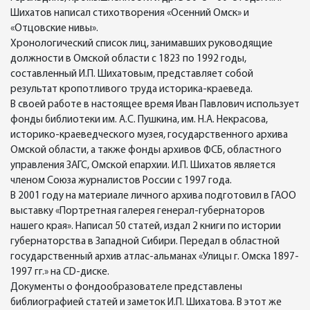
Шихатов написал стихотворения «Осенний Омск» и
«Отцовские нивы».
Хронологический список лиц, занимавших руководящие
должности в Омской области с 1823 по 1992 годы,
составленный И.П. Шихатовым, представляет собой
результат кропотливого труда историка-краеведа.
В своей работе в настоящее время Иван Павлович использует
фонды библиотеки им. А.С. Пушкина, им. Н.А. Некрасова,
историко-краеведческого музея, государственного архива
Омской области, а также фонды архивов ФСБ, областного
управления ЗАГС, Омской епархии. И.П. Шихатов является
членом Союза журналистов России с 1997 года.
В 2001 году на материале личного архива подготовил в ГАОО
выставку «Портретная галерея генерал-губернаторов
нашего края». Написал 50 статей, издал 2 книги по истории
губернаторства в Западной Сибири. Передал в областной
государственный архив атлас-альманах «Улицы г. Омска 1897-
1997 гг.» на CD-диске.
Документы о фондообразователе представлены
библиографией статей и заметок И.П. Шихатова. В этот же