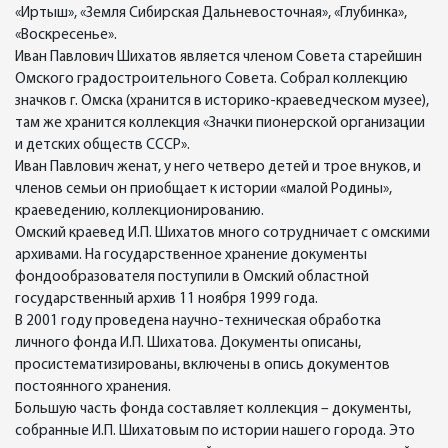
«Иртыш», «Земля Сибирская Дальневосточная», «Глубинка»,
«Воскресенье».
Иван Павлович Шихатов является членом Совета старейшин
Омского градостроительного Совета. Собрал коллекцию
значков г. Омска (хранится в историко-краеведческом музее),
там же хранится коллекция «Значки пионерской организации
и детских обществ СССР».
Иван Павлович женат, у него четверо детей и трое внуков, и
членов семьи он приобщает к истории «малой Родины»,
краеведению, коллекционированию.
Омский краевед И.П. Шихатов много сотрудничает с омскими
архивами. На государственное хранение документы
фондообразователя поступили в Омский областной
государственный архив 11 ноября 1999 года.
В 2001 году проведена научно-техническая обработка
личного фонда И.П. Шихатова. Документы описаны,
просистематизированы, включены в опись документов
постоянного хранения.
Большую часть фонда составляет коллекция – документы,
собранные И.П. Шихатовым по истории нашего города. Это