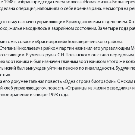
 1948 г. избран председателем колхоза «Новая жизнь» Большереч
 сделана операция, напомнила о себе военная рана. Несмотря на 
подготовку назначен управляющим Криводановским отделением. Хо
лохо, жилье находилось в аварийном состоянии. За четыре года 
орантом в совхозе «Красноярский» Большереченского района.
 Степана Николаевича райком партии назначил его управляющим М
отстающим. В умелых руках С.Н. Полынского он стало передовым 
ию зоотехника и был назначен главным зоотехником этого же кол
Полынский был вынужден уйти на пенсию по инвалидности. Будучи 
стью.
тана его документальная повесть «Одна строка биографии». Омск
ий хлеб управляющего», повесть «Страницы из жизни разведчика» 
ное хранение в январе 1993 года.