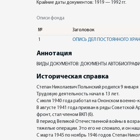
Крайние даты документов: 1919 — 1992 гг.
Описи фонда
№
Заголовок
1
ОПИСЬ ДЕЛ ПОСТОЯННОГО ХРА
Аннотация
ВИДЫ ДОКУМЕНТОВ: ДОКУМЕНТЫ АВТОБИОГРАФИ
Историческая справка
Степан Николаевич Полынский родился 9 января 
Трудовую деятельность начал в 13 лет.
С июля 1940 года работал на Ононском военно-к
В августе 1941 года призван в ряды Советской А
фронт, стал членом ВКП (б).
В период Великой Отечественной войны в возрас
тяжелые операции. Это его не сломало, и он наш
С марта 1945 по ноябрь 1946 годов Степан Нико