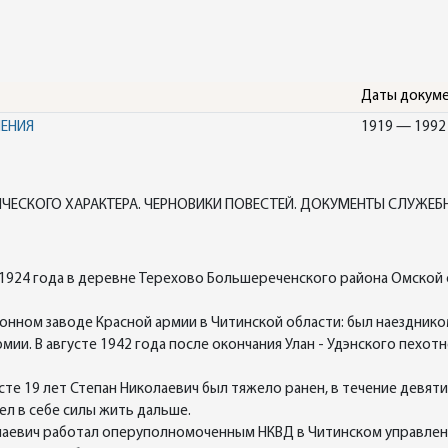
Даты докум
НЕНИЯ
1919 — 1992
ЧЕСКОГО ХАРАКТЕРА. ЧЕРНОВИКИ ПОВЕСТЕЙ. ДОКУМЕНТЫ СЛУЖЕ
1924 года в деревне Терехово Большереченского района Омской о
онном заводе Красной армии в Читинской области: был наезднико
рмии. В августе 1942 года после окончания Улан - Удэнского пехо
те 19 лет Степан Николаевич был тяжело ранен, в течение девяти
ел в себе силы жить дальше.
лаевич работал оперуполномоченным НКВД в Читинском управлении.