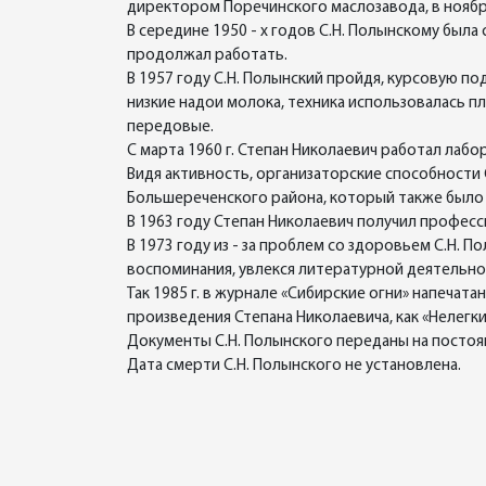
директором Поречинского маслозавода, в ноябре
В середине 1950 - х годов С.Н. Полынскому была
продолжал работать.
В 1957 году С.Н. Полынский пройдя, курсовую 
низкие надои молока, техника использовалась п
передовые.
С марта 1960 г. Степан Николаевич работал лаб
Видя активность, организаторские способности
Большереченского района, который также было 
В 1963 году Степан Николаевич получил професс
В 1973 году из - за проблем со здоровьем С.Н. 
воспоминания, увлекся литературной деятельно
Так 1985 г. в журнале «Сибирские огни» напеча
произведения Степана Николаевича, как «Нелегк
Документы С.Н. Полынского переданы на постоян
Дата смерти С.Н. Полынского не установлена.