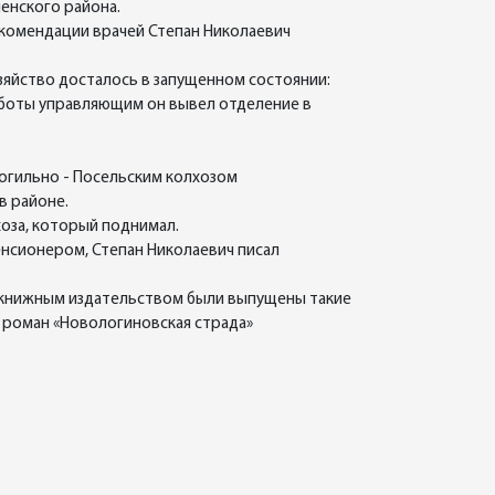
енского района.
рекомендации врачей Степан Николаевич
зяйство досталось в запущенном состоянии:
работы управляющим он вывел отделение в
огильно - Посельским колхозом
в районе.
хоза, который поднимал.
пенсионером, Степан Николаевич писал
им книжным издательством были выпущены такие
и роман «Новологиновская страда»