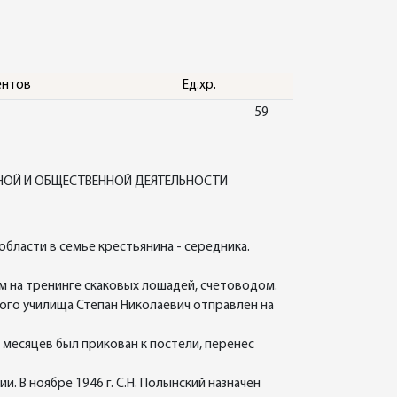
ентов
Ед.хр.
59
БНОЙ И ОБЩЕСТВЕННОЙ ДЕЯТЕЛЬНОСТИ
бласти в семье крестьянина - середника.
м на тренинге скаковых лошадей, счетоводом.
тного училища Степан Николаевич отправлен на
 месяцев был прикован к постели, перенес
 В ноябре 1946 г. С.Н. Полынский назначен