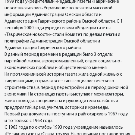
1999 года учредителями «Редакции газеты «Таврические
новости» являлись Управление по печати и массовой
информации Администрации Омской области и
Администрация Таврического района Омской области. С 1
сентября 2000 года учредителями «Редакции газеты
«Таврические новости» стали Комитет по делам печати и
полиграфии Администрации Омской области и
Администрация Таврического района.
В данный период времени в редакции было 3 отдела:
партийной жизни, агропромышленный, отдел социально-
экономических проблем и общественного мнения.
На протяжении всей истории газета жила одной жизнью с
тавричанцами, отражая все этапы социалистического
строительства, в период перестройки и в период рыночной
экономики. На страницах газеты выступают механизаторы,
животноводы, специалисты и руководители хозяйств и
предприятий, врачи, учителя, историки и краеведы.
Первый раз документы поступили в райгосархив в 1967 году
и то только с 1963 года.
С 1963 года по октябрь 1993 года учреждение называлось
«Редакция газеты «Слава труду». На основании постановления