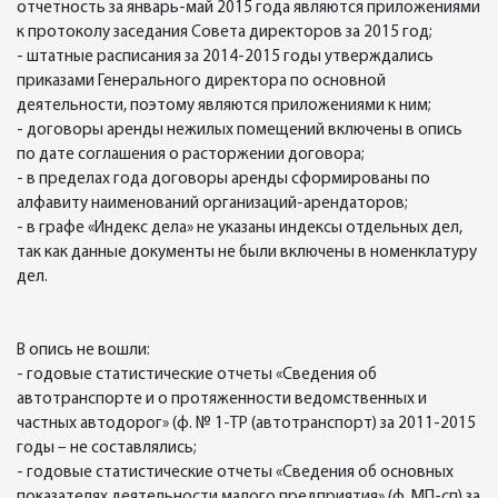
отчетность за январь-май 2015 года являются приложениями
к протоколу заседания Совета директоров за 2015 год;
- штатные расписания за 2014-2015 годы утверждались
приказами Генерального директора по основной
деятельности, поэтому являются приложениями к ним;
- договоры аренды нежилых помещений включены в опись
по дате соглашения о расторжении договора;
- в пределах года договоры аренды сформированы по
алфавиту наименований организаций-арендаторов;
- в графе «Индекс дела» не указаны индексы отдельных дел,
так как данные документы не были включены в номенклатуру
дел.
В опись не вошли:
- годовые статистические отчеты «Сведения об
автотранспорте и о протяженности ведомственных и
частных автодорог» (ф. № 1-ТР (автотранспорт) за 2011-2015
годы – не составлялись;
- годовые статистические отчеты «Сведения об основных
показателях деятельности малого предприятия» (ф. МП-сп) за