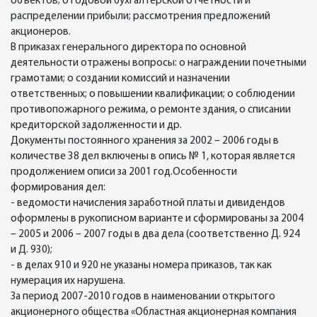
объектов; о годовой бухгалтерской отчетности и
распределении прибыли; рассмотрения предложений
акционеров.
В приказах генерального директора по основной
деятельности отражены вопросы: о награждении почетными
грамотами; о создании комиссий и назначении
ответственных; о повышении квалификации; о соблюдении
противопожарного режима, о ремонте здания, о списании
кредиторской задолженности и др.
Документы постоянного хранения за 2002 – 2006 годы в
количестве 38 дел включены в опись № 1, которая является
продолжением описи за 2001 год.Особенности
формирования дел:
- ведомости начисления заработной платы и дивидендов
оформлены в рукописном варианте и сформированы за 2004
– 2005 и 2006 – 2007 годы в два дела (соответственно Д. 924
и Д. 930);
- в делах 910 и 920 не указаны номера приказов, так как
нумерация их нарушена.
За период 2007-2010 годов в наименовании открытого
акционерного общества «Областная акционерная компания