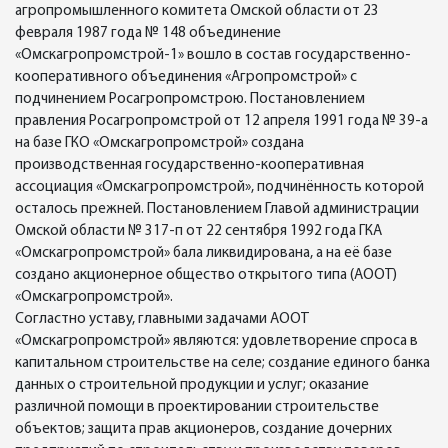
агропромышленного комитета Омской области от 23
февраля 1987 года № 148 объединение
«Омскагропромстрой-1» вошло в состав государственно-
кооперативного объединения «Агропромстрой» с
подчинением Росагропромстрою. Постановлением
правления Росагропромстрой от 12 апреля 1991 года № 39-а
на базе ГКО «Омскагропромстрой» создана
производственная государственно-кооперативная
ассоциация «Омскагропромстрой», подчинённость которой
осталось прежней. Постановлением Главой администрации
Омской области № 317-п от 22 сентября 1992 года ГКА
«Омскагропромстрой» бала ликвидирована, а на её базе
создано акционерное общество открытого типа (АООТ)
«Омскагропромстрой».
Согластно уставу, главными задачами АООТ
«Омскагропромстрой» являются: удовлетворение спроса в
капитальном строительстве на селе; создание единого банка
данных о строительной продукции и услуг; оказание
различной помощи в проектировании строительстве
объектов; защита прав акционеров, создание дочерних