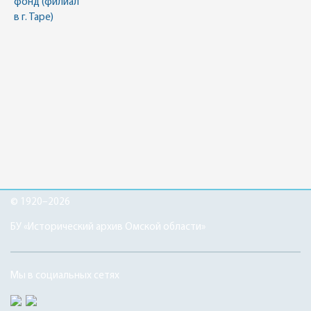
фонд (филиал
в г. Таре)
© 1920–2026
БУ «Исторический архив Омской области»
Мы в социальных сетях