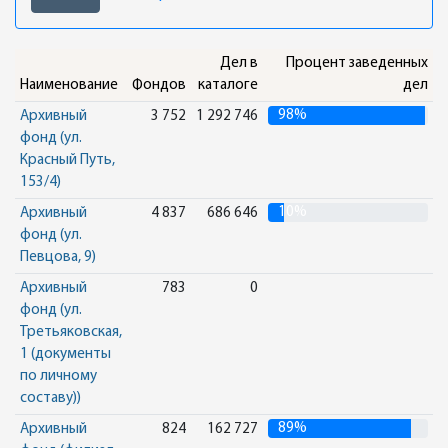
Дел в
Процент заведенных
Наименование
Фондов
каталоге
дел
98%
Архивный
3 752
1 292 746
фонд (ул.
Красный Путь,
153/4)
10%
Архивный
4 837
686 646
фонд (ул.
Певцова, 9)
Архивный
783
0
фонд (ул.
Третьяковская,
1 (документы
по личному
составу))
89%
Архивный
824
162 727