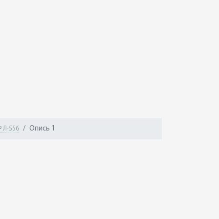
Опись 1
 Л-556