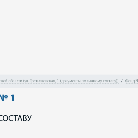
ой области (ул. Третьяковская, 1 (документы по личному составу))
Фонд №
 № 1
СОСТАВУ