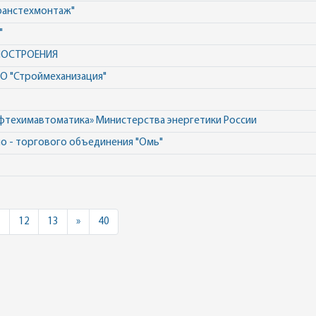
ранстехмонтаж"
"
НОСТРОЕНИЯ
АО "Строймеханизация"
ефтехимавтоматика» Министерства энергетики России
о - торгового объединения "Омь"
Next
1
12
13
»
40