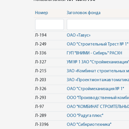
Номер
Заголовок фонда
Л-194
ОАО «Тавус»
Л-249
ОАО "Строительный Трест № 1" "
Л-336
ГУП "ВНИМИ - Сибирь" РАСХН
Л-327
УМ № 1 ЗАО "Строймеханизация
Л-215
ЗАО «Комбинат строительных 
Л-203
ЗАО «Проектмонтажавтоматика
Л-326
ОАО "Строймеханизация № 1"
Л-293
ООО "Производственный комби
Л-97
ОАО "КОМБИНАТ СТРОИТЕЛЬНЫ
Л-289
ООО "Радуга плюс"
Л-3396
ОАО "Сибкриотехника"