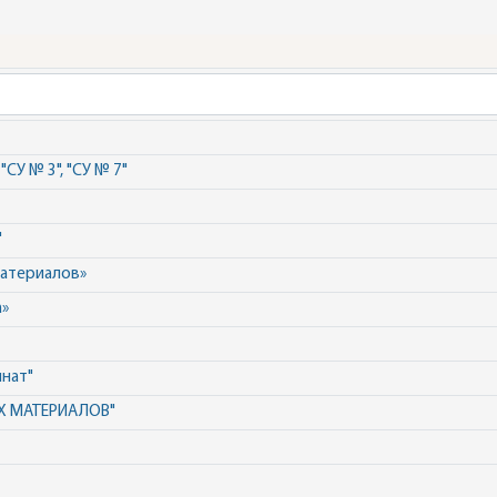
СУ № 3", "СУ № 7"
"
материалов»
»
нат"
Х МАТЕРИАЛОВ"