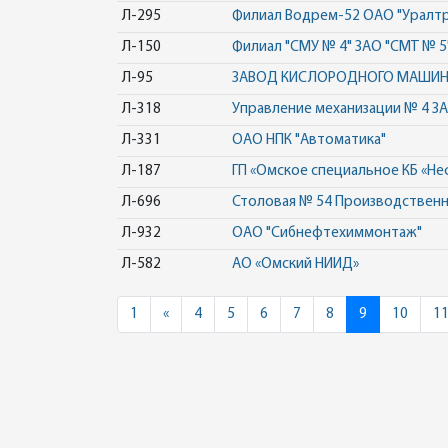
Л-295
Филиал Водрем-52 ОАО "Уралт
Л-150
Филиал "СМУ № 4" ЗАО "СМТ № 5
Л-95
ЗАВОД КИСЛОРОДНОГО МАШИ
Л-318
Управление механизации № 4 З
Л-331
ОАО НПК "Автоматика"
Л-187
ГП «Омское специальное КБ «Н
Л-696
Столовая № 54 Производственн
Л-932
ОАО "Сибнефтехиммонтаж"
Л-582
АО «Омский НИИД»
Previous
1
«
4
5
6
7
8
9
10
1