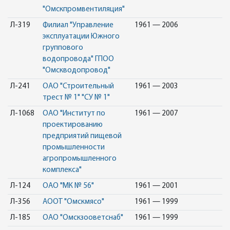
"Омскпромвентиляция"
Л-319
Филиал "Управление
1961 — 2006
эксплуатации Южного
группового
водопровода" ГПОО
"Омскводопровод"
Л-241
ОАО "Строительный
1961 — 2003
трест № 1" "СУ № 1"
Л-1068
ОАО "Институт по
1961 — 2007
проектированию
предприятий пищевой
промышленности
агропромышленного
комплекса"
Л-124
ОАО "МК № 56"
1961 — 2001
Л-356
АООТ "Омскмясо"
1961 — 1999
Л-185
ОАО "Омскзооветснаб"
1961 — 1999