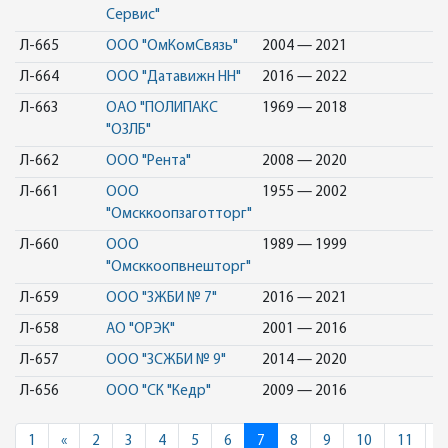
Сервис"
Л-665
ООО "ОмКомСвязь"
2004 — 2021
Л-664
ООО "Датавижн НН"
2016 — 2022
Л-663
ОАО "ПОЛИПАКС
1969 — 2018
"ОЗЛБ"
Л-662
ООО "Рента"
2008 — 2020
Л-661
ООО
1955 — 2002
"Омсккоопзаготторг"
Л-660
ООО
1989 — 1999
"Омсккоопвнешторг"
Л-659
ООО "ЗЖБИ № 7"
2016 — 2021
Л-658
АО "ОРЭК"
2001 — 2016
Л-657
ООО "ЗСЖБИ № 9"
2014 — 2020
Л-656
ООО "СК "Кедр"
2009 — 2016
Previous
1
«
2
3
4
5
6
7
8
9
10
11
»