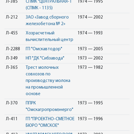
Л-385
СПМК "ЦЕНТРАЛЬНАЯ-1
1974 — 1995
(СПМК - 1135)
Л-212
ЗАО «Завод сборного
1974 — 2002
железобетона № 2»
Л-455
Хозрасчетный
1974 — 1993
вычислительный центр
Л-2288
ГП "Омскавтодор"
1973 — 2005
Л-349
НП "ДК "Сибзавода"
1973 — 2002
Л-365
Трест молочных
1973 — 1982
совхозов по
производству молока
на промышленной
основе
Л-370
ППРК
1973 — 1995
"Омскагропромэнерго"
Л-411
ГП "ПРОЕКТНО-СМЕТНОЕ
1973 — 1996
БЮРО "ОМСКОЕ"