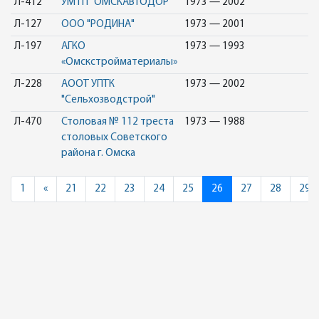
Л-412
УМ ГП "ОМСКАВТОДОР"
1973 — 2002
Л-127
ООО "РОДИНА"
1973 — 2001
Л-197
АГКО
1973 — 1993
«Омскстройматериалы»
Л-228
АООТ УПТК
1973 — 2002
"Сельхозводстрой"
Л-470
Столовая № 112 треста
1973 — 1988
столовых Советского
района г. Омска
Previous
1
«
21
22
23
24
25
26
27
28
29