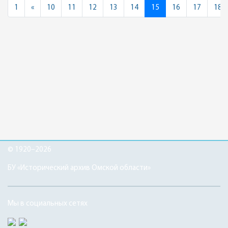
Previous
1
«
10
11
12
13
14
15
16
17
18
© 1920–2026
БУ «Исторический архив Омской области»
Мы в социальных сетях