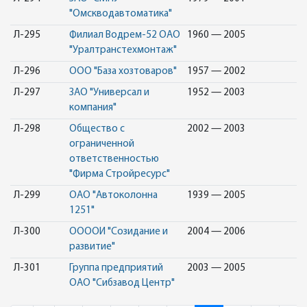
"Омскводавтоматика"
Л-295
Филиал Водрем-52 ОАО
1960 — 2005
"Уралтранстехмонтаж"
Л-296
ООО "База хозтоваров"
1957 — 2002
Л-297
ЗАО "Универсал и
1952 — 2003
компания"
Л-298
Общество с
2002 — 2003
ограниченной
ответственностью
"Фирма Стройресурс"
Л-299
ОАО "Автоколонна
1939 — 2005
1251"
Л-300
ООООИ "Созидание и
2004 — 2006
развитие"
Л-301
Группа предприятий
2003 — 2005
ОАО "Сибзавод Центр"