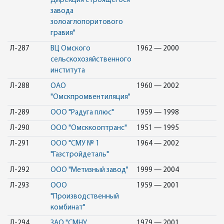
Дирекция строящегося
завода
золоаглопоритового
гравия"
Л-287
ВЦ Омского
1962 — 2000
сельскохозяйственного
института
Л-288
ОАО
1960 — 2002
"Омскпромвентиляция"
Л-289
ООО "Радуга плюс"
1959 — 1998
Л-290
ООО "Омсккооптранс"
1951 — 1995
Л-291
ООО "СМУ № 1
1964 — 2002
"Газстройдеталь"
Л-292
ООО "Метизный завод"
1999 — 2004
Л-293
ООО
1959 — 2001
"Производственный
комбинат"
Л-294
ЗАО "СМНУ
1979 — 2001