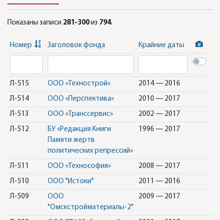
Показаны записи
281-300
из
794
.
Номер
Заголовок фонда
Крайние даты
Л-515
ООО «Технострой»
2014 — 2016
Л-514
ООО «Перспектива»
2010 — 2017
Л-513
ООО «Транссервис»
2002 — 2017
Л-512
БУ «Редакция Книги
1996 — 2017
Памяти жертв
политических репрессий»
Л-511
ООО «Технософия»
2008 — 2017
Л-510
ООО "Истоки"
2011 — 2016
Л-509
ООО
2009 — 2017
"Омскстройматериалы-2"