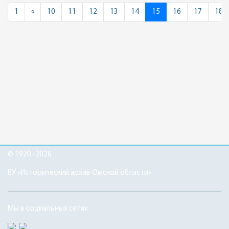
Previous
1
«
10
11
12
13
14
15
16
17
18
© 1920–2026
БУ «Исторический архив Омской области»
Мы в социальных сетях