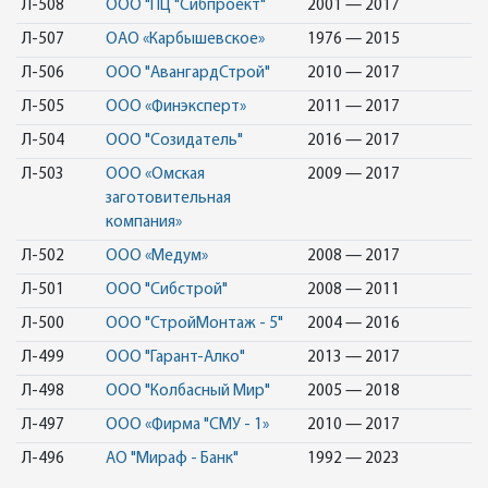
Л-508
ООО "ПЦ "Сибпроект"
2001 — 2017
Л-507
ОАО «Карбышевское»
1976 — 2015
Л-506
ООО "АвангардСтрой"
2010 — 2017
Л-505
ООО «Финэксперт»
2011 — 2017
Л-504
ООО "Созидатель"
2016 — 2017
Л-503
ООО «Омская
2009 — 2017
заготовительная
компания»
Л-502
ООО «Медум»
2008 — 2017
Л-501
ООО "Сибстрой"
2008 — 2011
Л-500
ООО "СтройМонтаж - 5"
2004 — 2016
Л-499
ООО "Гарант-Алко"
2013 — 2017
Л-498
ООО "Колбасный Мир"
2005 — 2018
Л-497
ООО «Фирма "СМУ - 1»
2010 — 2017
Л-496
АО "Мираф - Банк"
1992 — 2023