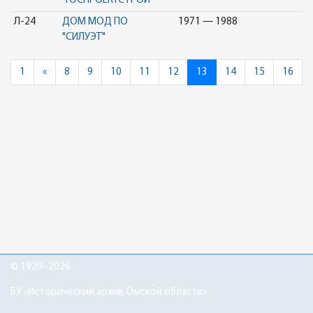
"ГОСПРОЕКТСТРОЙ"
Л-24
ДОМ МОД ПО
1971 — 1988
"СИЛУЭТ"
Previous
1
«
8
9
10
11
12
13
14
15
16
© 1920–2026
БУ «Исторический архив Омской области»