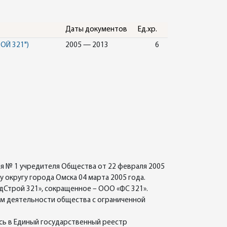
Даты документов
Ед.хр.
Й 321")
2005 — 2013
6
я № 1 учредителя Общества от 22 февраля 2005
округу города Омска 04 марта 2005 года.
Строй 321», сокращенное – ООО «ФС 321».
ием деятельности общества с ограниченной
сь в Единый государственный реестр