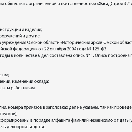
ии общества с ограниченной ответственностью «ФасадСтрой 321»
нструкций и изделий;
ооружений и другие.
чреждения Омской области «Исторический архив Омской области» (
йской Федерации» от 22 октября 2004 года № 125-ФЗ.
 годы в количестве 6 дел составлена опись № 1. Опись построена
.
ства;
нении, изменении оклада;
платы работникам;
и, номера приказов в заголовках дел не указаны, так как провед
тпусков);
в сформированы в порядке алфавита фамилий независимо от даты 
как в делопроизводстве