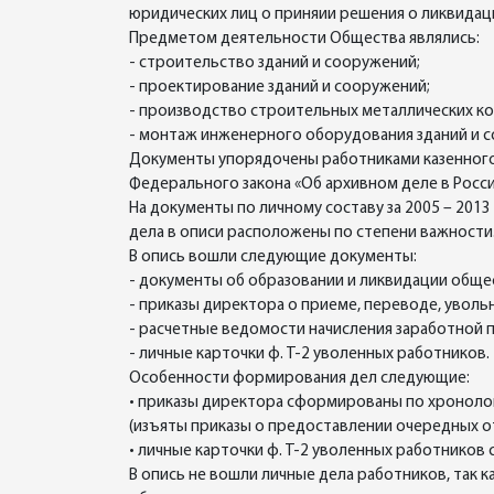
юридических лиц о приняии решения о ликвидац
Предметом деятельности Общества являлись:
- строительство зданий и сооружений;
- проектирование зданий и сооружений;
- производство строительных металлических ко
- монтаж инженерного оборудования зданий и с
Документы упорядочены работниками казенного у
Федерального закона «Об архивном деле в Росси
На документы по личному составу за 2005 – 2013
дела в описи расположены по степени важности
В опись вошли следующие документы:
- документы об образовании и ликвидации обще
- приказы директора о приеме, переводе, уволь
- расчетные ведомости начисления заработной 
- личные карточки ф. Т-2 уволенных работников.
Особенности формирования дел следующие:
• приказы директора сформированы по хронологи
(изъяты приказы о предоставлении очередных о
• личные карточки ф. Т-2 уволенных работнико
В опись не вошли личные дела работников, так 