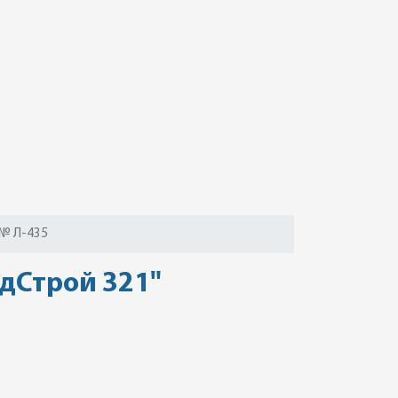
№ Л-435
дСтрой 321"