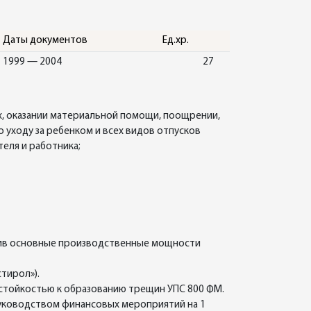
Даты документов
Ед.хр.
1999 — 2004
27
ах, оказании материальной помощи, поощрении,
 уходу за ребенком и всех видов отпусков
еля и работника;
упив основные производственные мощности
тирол»).
стойкостью к образованию трещин УПС 800 ФМ.
руководством финансовых мероприятий на 1