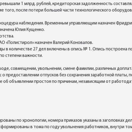
ревышали 1 млрд. рублей, кредиторская задолженность составляла
оме того, после потери большей части технологического оборудо
 процедура наблюдения. Временным управляющим назначен Фридри
значена Юлия Кущенко.
отства.
АО «Полистирол» назначен Валерий Коновалов.
оды в количестве 27 дел включены в опись № 1. Опись построена
по степени важности.
еводе, совмещении, увольнении, смене фамилии, различных допла
о предоставлении отпусков без сохранения заработной платы, по
е об объявлении простоя по причинам, независящим от работодат
рованы по хронологии, номера приказов указаны в заголовках дел
в сформированы в тома по году увольнения работников, внутри т