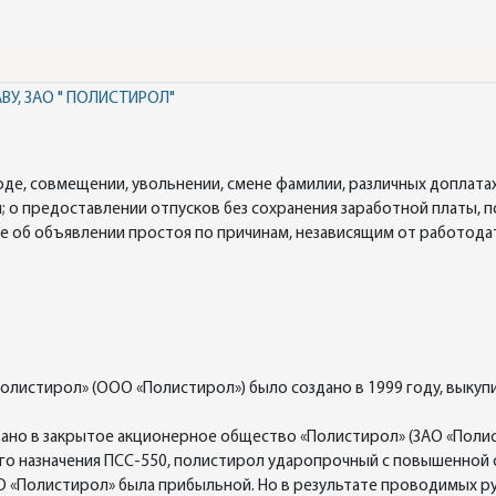
У, ЗАО " ПОЛИСТИРОЛ"
воде, совмещении, увольнении, смене фамилии, различных доплат
о предоставлении отпусков без сохранения заработной платы, по
е об объявлении простоя по причинам, независящим от работодат
олистирол» (ООО «Полистирол») было создано в 1999 году, вык
ано в закрытое акционерное общество «Полистирол» (ЗАО «Полис
го назначения ПСС-550, полистирол ударопрочный с повышенной 
О «Полистирол» была прибыльной. Но в результате проводимых 