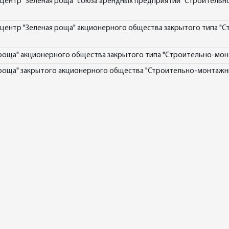
центр "Зеленая роща" союза арендных предприятий "Строитель
ентр "Зеленая роща" акционерного общества закрытого типа "С
роща" акционерного общества закрытого типа "Строительно-мон
 роща" закрытого акционерного общества "Строительно-монтажн