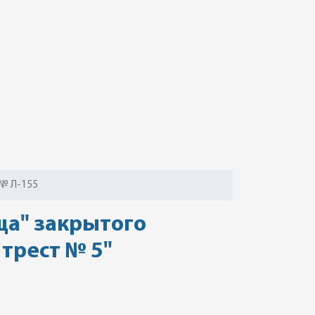
№ Л-155
ща" закрытого
трест № 5"