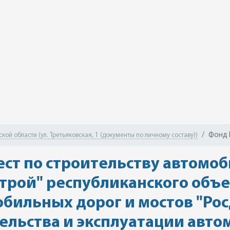
Фонд 
ой области (ул. Третьяковская, 1 (документы по личному составу))
ест по строительству автомо
трой" республиканского объ
обильных дорог и мостов "Ро
ельства и эксплуатации авт