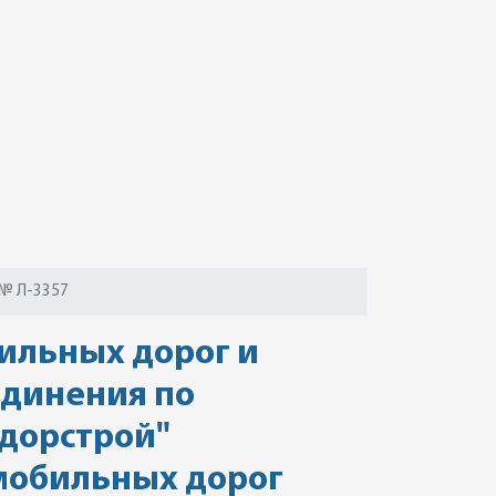
№ Л-3357
бильных дорог и
единения по
сдорстрой"
омобильных дорог