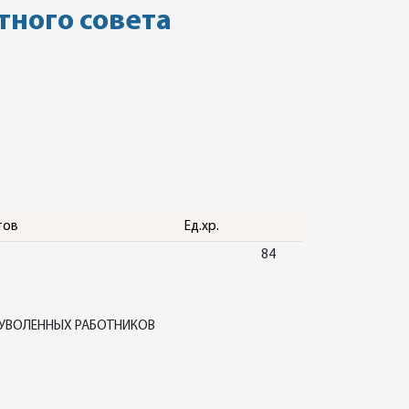
тного совета
тов
Ед.хр.
84
 УВОЛЕННЫХ РАБОТНИКОВ