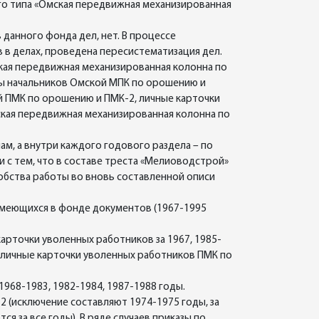
го типа «Омская передвижная механизированная
данного фонда дел, нет. В процессе
 в делах, проведена пересистематизация дел.
кая передвижная механизированная колонна по
зы начальников Омской МПК по орошению и
й ПМК по орошению и ПМК-2, личные карточки
кая передвижная механизированная колонна по
м, а внутри каждого годового раздела – по
и с тем, что в составе треста «Мелиоводстрой»
обства работы во вновь составленной описи
имеющихся в фонде документов (1967-1995
арточки уволенных работников за 1967, 1985-
ся личные карточки уволенных работников ПМК по
968-1983, 1982-1984, 1987-1988 годы.
 (исключение составляют 1974-1975 годы, за
я за все годы). В ряде случаев приказы по