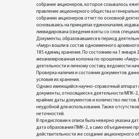
собрание акционеров, которое созывалось еже
правление акционерного общества и генеральн
собранию акционеров отчет по основной деяте
основываясь на принципах единоначалия, издава
ликвидирована (сведения взяты со слов специал
Документы, образовавшиеся в период деятельн
«Амур» вошли в состав одноименного архивного 
185 единиц хранения. По состоянию на 1 январ
механизированная колонна по орошению «Амур» ч
деятельности и личному составу, ведомости на
Проверка наличия и состояния документов данн
условия их хранения.
Однако имеющийся научно-справочный аппарат к
документы, относящиеся к деятельности МПК-2, 
крайние даты документов и количество листов. 
неудобной для использования. Также отсутствов
неточностей.
В предисловии к описи была неверно указана да
дата образования ПМК-2, а само объединение про
действительности же создание акционерного общ