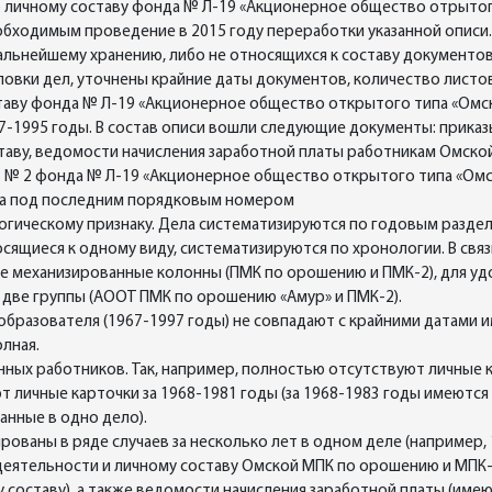
по личному составу фонда № Л-19 «Акционерное общество отрыто
бходимым проведение в 2015 году переработки указанной описи.
льнейшему хранению, либо не относящихся к составу документов 
овки дел, уточнены крайние даты документов, количество листов
ставу фонда № Л-19 «Акционерное общество открытого типа «Омс
67-1995 годы. В состав описи вошли следующие документы: прика
таву, ведомости начисления заработной платы работникам Омско
ь № 2 фонда № Л-19 «Акционерное общество открытого типа «Омс
да под последним порядковым номером
гическому признаку. Дела систематизируются по годовым раздела
ящиеся к одному виду, систематизируются по хронологии. В связ
е механизированные колонны (ПМК по орошению и ПМК-2), для уд
 две группы (АООТ ПМК по орошению «Амур» и ПМК-2).
бразователя (1967-1997 годы) не совпадают с крайними датами 
олная.
нных работников. Так, например, полностью отсутствуют личные к
уют личные карточки за 1968-1981 годы (за 1968-1983 годы имеют
анные в одно дело).
ваны в ряде случаев за несколько лет в одном деле (например, 1
деятельности и личному составу Омской МПК по орошению и МПК-2
 составу), а также ведомости начисления заработной платы (имеютс