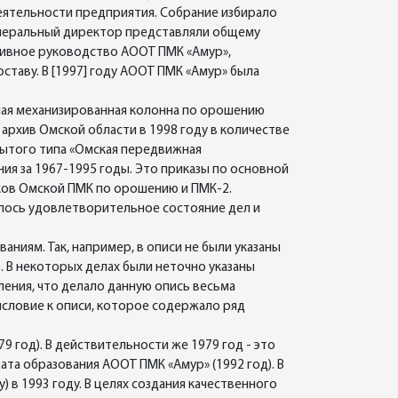
еятельности предприятия. Собрание избирало
енеральный директор представляли общему
тивное руководство АООТ ПМК «Амур»,
ставу. В [1997] году АООТ ПМК «Амур» была
ная механизированная колонна по орошению
архив Омской области в 1998 году в количестве
рытого типа «Омская передвижная
ия за 1967-1995 годы. Это приказы по основной
иков Омской ПМК по орошению и ПМК-2.
алось удовлетворительное состояние дел и
иям. Так, например, в описи не были указаны
. В некоторых делах были неточно указаны
ления, что делало данную опись весьма
исловие к описи, которое содержало ряд
 год). В действительности же 1979 год - это
ата образования АООТ ПМК «Амур» (1992 год). В
в 1993 году. В целях создания качественного