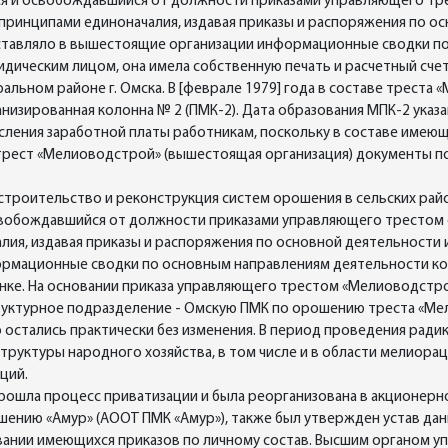
ся и освобождавшийся от должности приказами управляющего тр
ринципами единоначалия, издавая приказы и распоряжения по ос
тавляло в вышестоящие организации информационные сводки по
ическим лицом, она имела собственную печать и расчетный счет 
льном районе г. Омска. В [феврале 1979] года в составе треста
низированная колонна № 2 (ПМК-2). Дата образования МПК-2 указ
исления заработной платы работникам, поскольку в составе имею
ест «Мелиоводстрой» (вышестоящая организация) документы пос
 строительство и реконструкция систем орошения в сельских рай
освобождавшийся от должности приказами управляющего трестом 
ия, издавая приказы и распоряжения по основной деятельности 
рмационные сводки по основным направлениям деятельности кол
анке. На основании приказа управляющего трестом «Мелиоводстро
руктурное подразделение - Омскую ПМК по орошению треста «М
стались практически без изменения. В период проведения ради
руктуры народного хозяйства, в том числе и в области мелиораци
ций.
прошла процесс приватизации и была реорганизована в акционер
ению «Амур» (АООТ ПМК «Амур»), также был утвержден устав да
овании имеющихся приказов по личному состав. Высшим органом 