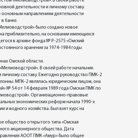
естом «Мелиоводстрой». В своей работе
новной деятельности и личному составу.
 основным направлениям деятельности
в банке.
 «Мелиоводстрой» было создано новое
ана приблизительно, на основании имеющихся
щегося в архиве фонда № Р-2575 «Омский
тоянного хранения за 1974-1984 годы
онах Омской области.
«Мелиоводстрой». В своей работе начальник
и личному составу. Ежегодно руководство ПМК-2
онны. МПК-2 являлась юридическим лицом, она
й» № 54 от 14 февраля 1989 года Омская ПМК по
елиоводстрой». Организационно-правовые
кальных экономических реформ начала 1990-х
и и водного хозяйства. Был взят курс на
ное общество открытого типа «Омская
нного акционерного общества. Дата
управления АООТ ПМК «Амур» было общее