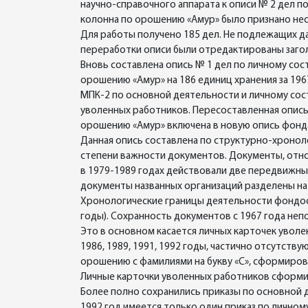
научно-справочного аппарата к описи № 2 дел 
колонна по орошению «Амур» было признано нео
Для работы получено 185 дел. Не подлежащих да
переработки описи были отредактированы загол
Вновь составлена опись № 1 дел по личному со
орошению «Амур» на 186 единиц хранения за 19
МПК-2 по основной деятельности и личному сос
уволенных работников. Пересоставленная опис
орошению «Амур» включена в новую опись фон
Данная опись составлена по структурно-хроноло
степени важности документов. Документы, относ
в 1979-1989 годах действовали две передвижны
документы названных организаций разделены на
Хронологические границы деятельности фондоо
годы). Сохранность документов с 1967 года неп
Это в основном касается личных карточек уволе
1986, 1989, 1991, 1992 годы, частично отсутств
орошению с фамилиями на букву «С», сформиров
Личные карточки уволенных работников сформиро
Более полно сохранились приказы по основной 
1992 год имеется только один приказ по личному