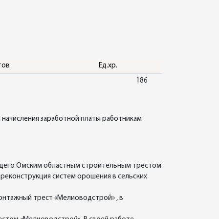
тов
Ед.хр.
186
 начисления заработной платы работникам
яющего Омским областным строительным трестом
и реконструкция систем орошения в сельских
онтажный трест «Мелиоводстрой» , в