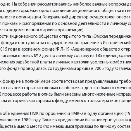
годно. На собрании рассматривались наиболее важные вопросы д
ого директора. Ежегодно правление акционерного общества и г
льности организации. Генеральный директор осуществлял опера
я приказы и распоряжения по основной деятельности и личному со
иста ведомственного архива организации).
ости акционерного общества открытого типа «Омская передвиж
фонда и поступили на государственное хранение в Исторический 
я 2015 года в архивном фонде № Л-19 «Акционерное общество отк
ислилась опись № 2 дел по личному составу на 185 единиц хранен
числения заработной платы и личные карточки уволенных работн
ого фонда проводилась сотрудниками архива в 2005 году. Отмеч
 фонду не в полной мере соответствовал предъявляемым требован
хотя в некоторых заголовках на обложках дел это было отмечено
В процессе работы в опись были внесены многочисленные исправ
ала историческая справка к фонду, имелось только краткое пред
та объединения ПМК по орошению и ПМК-2 в одну организацию (1979
изошло в 1989 году. Также в предисловии была неверно указана д
ества имело место (по имеющимся приказам по личному составу) 