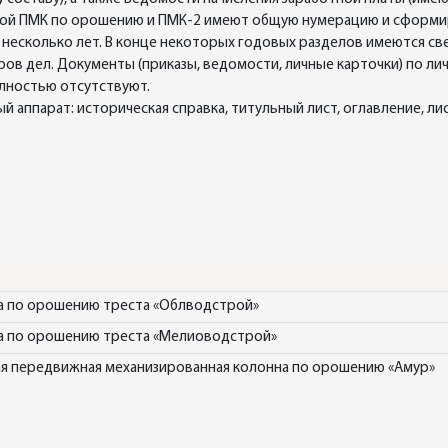
кой ПМК по орошению и ПМК-2 имеют общую нумерацию и сформи
а несколько лет. В конце некоторых годовых разделов имеются с
еров дел. Документы (приказы, ведомости, личные карточки) по ли
олностью отсутствуют.
 аппарат: историческая справка, титульный лист, оглавление, ли
а по орошению треста «Облводстрой»
а по орошению треста «Мелиоводстрой»
я передвижная механизированная колонна по орошению «Амур»