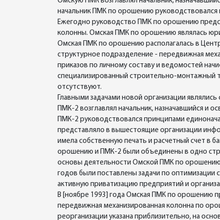
Омскую ПМК возглавлял начальник, назначавший
начальник ПМК по орошению руководствовался п
Ежегодно руководство ПМК по орошению предс
колонны. Омская ПМК по орошению являлась юрид
Омская ПМК по орошению располагалась в Центра
структурное подразделение - передвижная меха
приказов по личному составу и ведомостей нач
специализированный строительно-монтажный тр
отсутствуют.
Главными задачами новой организации являлись
ПМК-2 возглавлял начальник, назначавшийся и 
ПМК-2 руководствовался принципами единоначал
представляло в вышестоящие организации инфо
имела собственную печать и расчетный счет в б
орошению и ПМК-2 были объединены в одно ст
основы деятельности Омской ПМК по орошению о
годов были поставлены задачи по оптимизации ст
активную приватизацию предприятий и организа
В [ноябре 1993] года Омская ПМК по орошению 
передвижная механизированная колонна по орош
реорганизации указана приблизительно, на осн