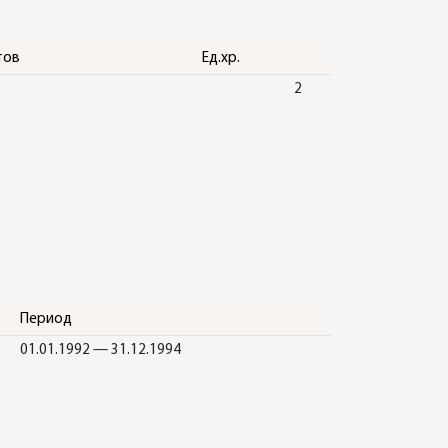
тов
Ед.хр.
2
Период
01.01.1992 — 31.12.1994