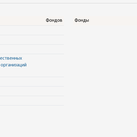
Фондов
Фонды
щественных
 организаций