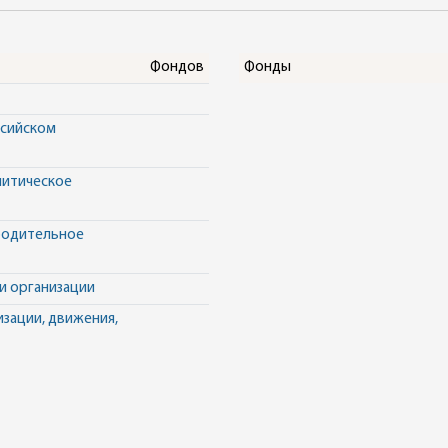
Фондов
Фонды
ссийском
литическое
ободительное
 и организации
изации, движения,