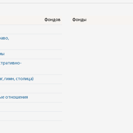
Фондов
Фонды
раво,
умы
стративно-
г, гимн, столица)
ные отношения