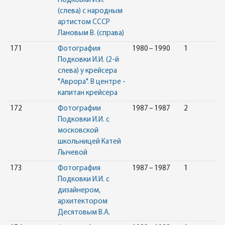
Подковки И.И.
(слева) с народным
артистом СССР
Лановым В. (справа)
171
Фотография
1980 – 1990
1
Подковки И.И. (2-й
слева) у крейсера
"Аврора". В центре -
капитан крейсера
172
Фотографии
1987 – 1987
2
Подковки И.И. с
московской
школьницей Катей
Лычевой
173
Фотография
1987 – 1987
1
Подковки И.И. с
дизайнером,
архитектором
Десятовым В.А.