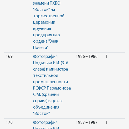
знамени ПХБО
"Восток" на
торжественной
церемонии
вручения
предприятию
ордена "Знак
Почета"
169
Фотография
1986 – 1986
1
Подковки И.И. (3-й
слева) и министра
текстильной
промышленности
РСФСР Парамонова
С.М. (крайний
справа) в цехах
объединения
"Восток"
170
Фотография
1987 – 1987
1