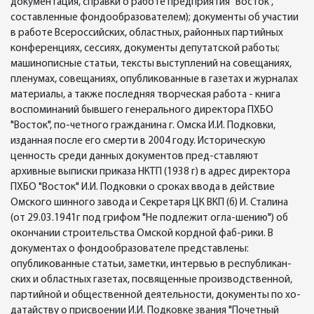
документация, справки о работе предприятия "Восток",
составленные фондообразователем); документы об участии
в работе Всероссийских, областных, районных партийных
конференциях, сессиях, документы депутатской работы;
машинописные статьи, тексты выступлений на совещаниях,
пленумах, совещаниях, опубликованные в газетах и журналах
материалы, а также последняя творческая работа - книга
воспоминаний бывшего генерального директора ПХБО
"Восток", по-четного гражданина г. Омска И.И. Подковки,
изданная после его смерти в 2004 году. Историческую
ценность среди данных документов пред-ставляют
архивные выписки приказа НКТП (1938 г) в адрес директора
ПХБО "Восток" И.И. Подковки о сроках ввода в действие
Омского шинного завода и Секретаря ЦК ВКП (б) И. Сталина
(от 29.03.1941г под грифом "Не подлежит огла-шению") об
окончании строительства Омской кордной фаб-рики. В
документах о фондообразователе представлены:
опубликованные статьи, заметки, интервью в республикан-
ских и областных газетах, посвященные производственной,
партийной и общественной деятельности, документы по хо-
датайству о присвоении И.И. Подковке звания "Почетный