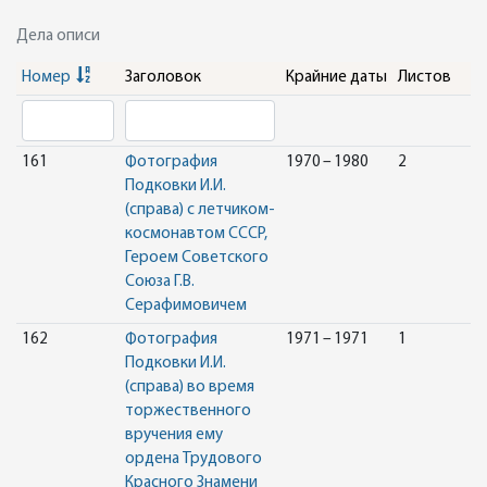
Дела описи
Номер
Заголовок
Крайние даты
Листов
161
Фотография
1970 – 1980
2
Подковки И.И.
(справа) с летчиком-
космонавтом СССР,
Героем Советского
Союза Г.В.
Серафимовичем
162
Фотография
1971 – 1971
1
Подковки И.И.
(справа) во время
торжественного
вручения ему
ордена Трудового
Красного Знамени