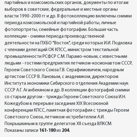
партийных и комсомольских органов, документы по итогам
выборов в советские, федеральные и местные органы
власти 1990-2000 гг и др. В фотоколлекцию включены снимки
периода комсомольской и партийной работы, личные
фотопортреты, семейные фотографии. Большая часть
коллекции - снимки периода производственной
деятельности на ПХБО "Восток", среди которых И.И. Подковка
с членами делегаций ОК КПСС, министром текстильной
промышленности РСФСР С.М. Парамо-новым, с известными
людьми - гостями предприятия летчиком-космонавтом СССР,
Героем Советского Союза Г.В. Серафимовичем, народным
артистом СССР В. Лановым, с академиком, директором
Института экономики Сибирского отделения Академии наук
СССР А.Г. Аганбекяном и др. В коллекции фотографий снимки
со старым другом - трижды Героем Советского Союза И.Н.
Кожедубом в перерыве заседания ХIX Всесоюзной
конференции КПСС, памятная фотография с трижды Героем
Советского Союза, летчиком-истребителем А.И.
Покрышкиным в группе делегатов XII съезда ВЛКСМ.
Показаны записи
161-180
из
204
.