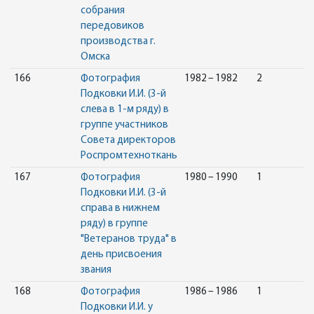
собрания
передовиков
производства г.
Омска
166
Фотография
1982 – 1982
2
Подковки И.И. (3-й
слева в 1-м ряду) в
группе участников
Совета директоров
Роспромтехноткань
167
Фотография
1980 – 1990
1
Подковки И.И. (3-й
справа в нижнем
ряду) в группе
"Ветеранов труда" в
день присвоения
звания
168
Фотография
1986 – 1986
1
Подковки И.И. у