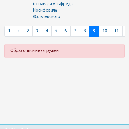
(справа) и Альфреда
Иосифовича
Фальчевского
Previous
1
«
2
3
4
5
6
7
8
9
10
11
»
Образ описи не загружен.