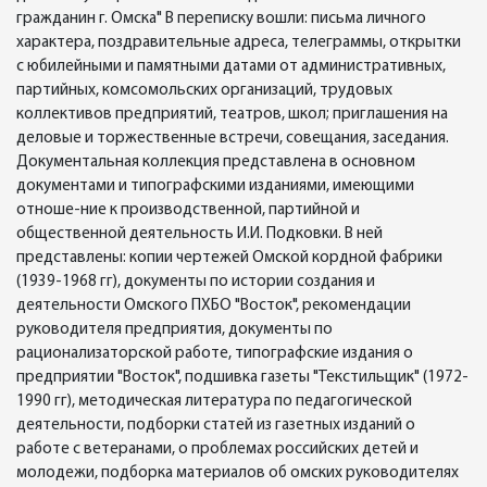
гражданин г. Омска" В переписку вошли: письма личного
характера, поздравительные адреса, телеграммы, открытки
с юбилейными и памятными датами от административных,
партийных, комсомольских организаций, трудовых
коллективов предприятий, театров, школ; приглашения на
деловые и торжественные встречи, совещания, заседания.
Документальная коллекция представлена в основном
документами и типографскими изданиями, имеющими
отноше-ние к производственной, партийной и
общественной деятельность И.И. Подковки. В ней
представлены: копии чертежей Омской кордной фабрики
(1939-1968 гг), документы по истории создания и
деятельности Омского ПХБО "Восток", рекомендации
руководителя предприятия, документы по
рационализаторской работе, типографские издания о
предприятии "Восток", подшивка газеты "Текстильщик" (1972-
1990 гг), методическая литература по педагогической
деятельности, подборки статей из газетных изданий о
работе с ветеранами, о проблемах российских детей и
молодежи, подборка материалов об омских руководителях