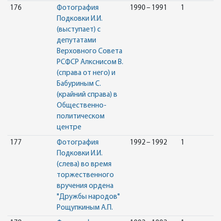
176
Фотография
1990 – 1991
1
Подковки И.И.
(выступает) с
депутатами
Верховного Совета
РСФСР Алкснисом В.
(справа от него) и
Бабуриным С.
(крайний справа) в
Общественно-
политическом
центре
177
Фотография
1992 – 1992
1
Подковки И.И.
(слева) во время
торжественного
вручения ордена
"Дружбы народов"
Рощупкиным А.П.