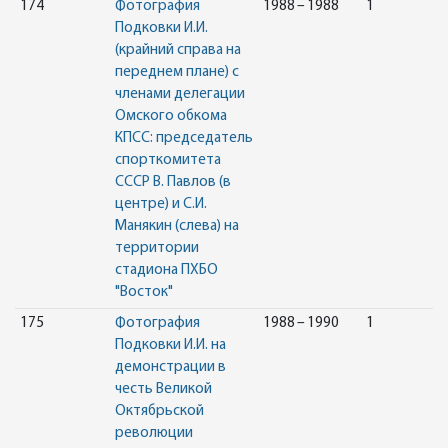
174
Фотография
1988 – 1988
1
Подковки И.И.
(крайний справа на
переднем плане) с
членами делегации
Омского обкома
КПСС: председатель
спорткомитета
СССР В. Павлов (в
центре) и С.И.
Манякин (слева) на
территории
стадиона ПХБО
"Восток"
175
Фотография
1988 – 1990
1
Подковки И.И. на
демонстрации в
честь Великой
Октябрьской
революции