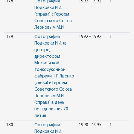
178
Фотография
1992 – 1992
1
Подковки И.И.
(справа) с Героем
Советского Союза
Леоновым М.И.
179
Фотография
1992 – 1992
1
Подковки И.И. (в
центре) с
директором
Московской
тонкосуконной
фабрики Н.Г. Яценко
(слева) и Героем
Советского Союза
Леоновым М.И.
(справа) в день
празднования 70-
летия
180
Фотография
1990 – 1995
1
Подковки И.И.