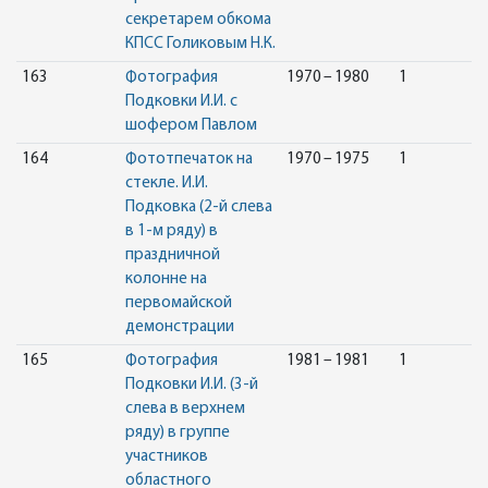
секретарем обкома
КПСС Голиковым Н.К.
163
Фотография
1970 – 1980
1
Подковки И.И. с
шофером Павлом
164
Фототпечаток на
1970 – 1975
1
стекле. И.И.
Подковка (2-й слева
в 1-м ряду) в
праздничной
колонне на
первомайской
демонстрации
165
Фотография
1981 – 1981
1
Подковки И.И. (3-й
слева в верхнем
ряду) в группе
участников
областного