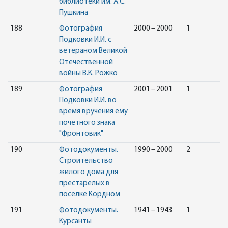
библиотеки им. А.С.
Пушкина
188
Фотография
2000 – 2000
1
Подковки И.И. с
ветераном Великой
Отечественной
войны В.К. Рожко
189
Фотография
2001 – 2001
1
Подковки И.И. во
время вручения ему
почетного знака
"Фронтовик"
190
Фотодокументы.
1990 – 2000
2
Строительство
жилого дома для
престарелых в
поселке Кордном
191
Фотодокументы.
1941 – 1943
1
Курсанты