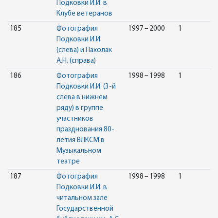
Подковки И.И. в
Клубе ветеранов
185
Фотография
1997 – 2000
1
Подковки И.И.
(слева) и Пахолак
А.Н. (справа)
186
Фотография
1998 – 1998
1
Подковки И.И. (3-й
слева в нижнем
ряду) в группе
участников
празднования 80-
летия ВЛКСМ в
Музыкальном
театре
187
Фотография
1998 – 1998
1
Подковки И.И. в
читальном зале
Государственной