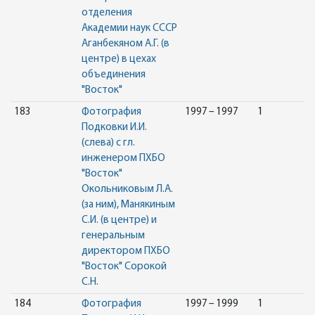
отделения
Академии наук СССР
Аганбекяном А.Г. (в
центре) в цехах
объединения
"Восток"
183
Фотография
1997 – 1997
1
Подковки И.И.
(слева) с гл.
инженером ПХБО
"Восток"
Окольниковым Л.А.
(за ним), Манякиным
С.И. (в центре) и
генеральным
директором ПХБО
"Восток" Сорокой
С.Н.
184
Фотография
1997 – 1999
1