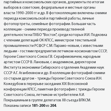
партийных и комсомольских органов, документы по итогам
выборов в советские, федеральные и местные органы
власти 1990-2000 гг и др. В фотоколлекцию включены снимки
периода комсомольской и партийной работы, личные
фотопортреты, семейные фотографии. Большая часть
коллекции - снимки периода производственной
деятельности на ПХБО "Восток", среди которых И.И. Подковка
с членами делегаций ОК КПСС, министром текстильной
промышленности РСФСР С.М. Парамо-новым, с известными
людьми - гостями предприятия летчиком-космонавтом СССР,
Героем Советского Союза Г.В. Серафимовичем, народным
артистом СССР В. Лановым, с академиком, директором
Института экономики Сибирского отделения Академии наук
СССР А.Г. Аганбекяном и др. В коллекции фотографий снимки
со старым другом - трижды Героем Советского Союза И.Н.
Кожедубом в перерыве заседания ХIX Всесоюзной
конференции КПСС, памятная фотография с трижды Героем
Советского Союза, летчиком-истребителем А.И.
Покрышкиным в группе делегатов XII съезда ВЛКСМ.
Показаны записи
181-200
из
204
.