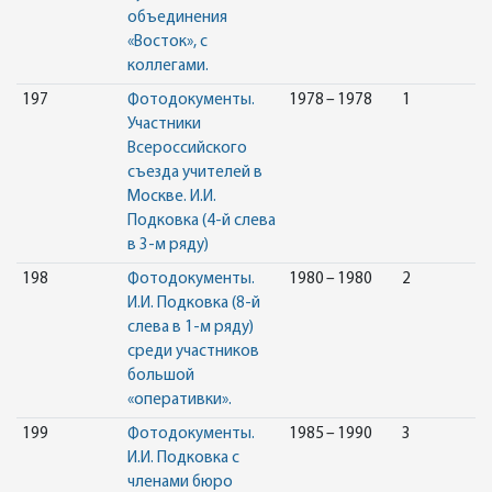
объединения
«Восток», с
коллегами.
197
Фотодокументы.
1978 – 1978
1
Участники
Всероссийского
съезда учителей в
Москве. И.И.
Подковка (4-й слева
в 3-м ряду)
198
Фотодокументы.
1980 – 1980
2
И.И. Подковка (8-й
слева в 1-м ряду)
среди участников
большой
«оперативки».
199
Фотодокументы.
1985 – 1990
3
И.И. Подковка с
членами бюро