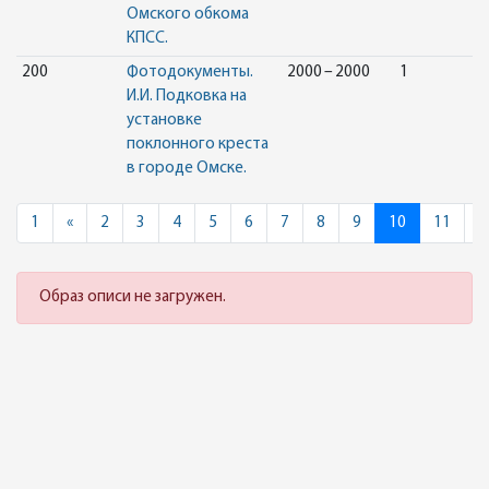
Омского обкома
КПСС.
200
Фотодокументы.
2000 – 2000
1
И.И. Подковка на
установке
поклонного креста
в городе Омске.
Previous
1
«
2
3
4
5
6
7
8
9
10
11
»
Образ описи не загружен.