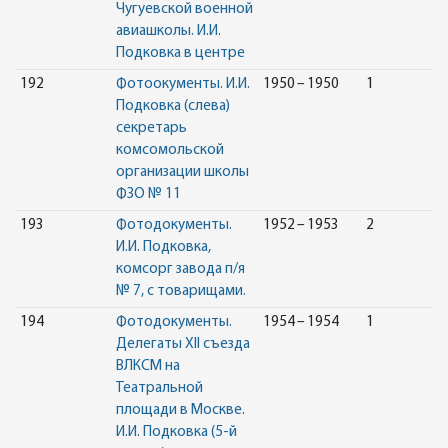
Чугуевской военной
авиашколы. И.И.
Подковка в центре
192
Фотоокументы. И.И.
1950 – 1950
1
Подковка (слева)
секретарь
комсомольской
организации школы
ФЗО № 11
193
Фотодокументы.
1952 – 1953
2
И.И. Подковка,
комсорг завода п/я
№ 7, с товарищами.
194
Фотодокументы.
1954 – 1954
1
Делегаты XII съезда
ВЛКСМ на
Театральной
площади в Москве.
И.И. Подковка (5-й