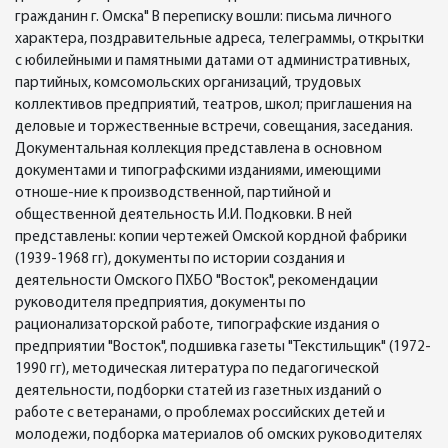
гражданин г. Омска" В переписку вошли: письма личного
характера, поздравительные адреса, телеграммы, открытки
с юбилейными и памятными датами от административных,
партийных, комсомольских организаций, трудовых
коллективов предприятий, театров, школ; приглашения на
деловые и торжественные встречи, совещания, заседания.
Документальная коллекция представлена в основном
документами и типографскими изданиями, имеющими
отноше-ние к производственной, партийной и
общественной деятельность И.И. Подковки. В ней
представлены: копии чертежей Омской кордной фабрики
(1939-1968 гг), документы по истории создания и
деятельности Омского ПХБО "Восток", рекомендации
руководителя предприятия, документы по
рационализаторской работе, типографские издания о
предприятии "Восток", подшивка газеты "Текстильщик" (1972-
1990 гг), методическая литература по педагогической
деятельности, подборки статей из газетных изданий о
работе с ветеранами, о проблемах российских детей и
молодежи, подборка материалов об омских руководителях