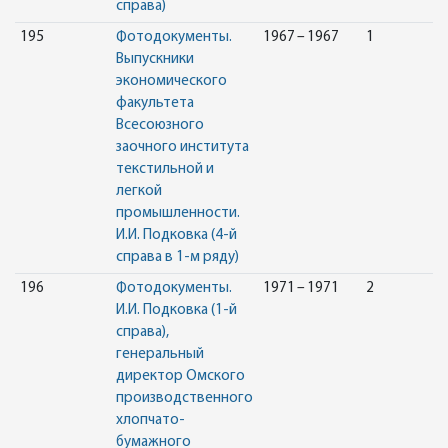
справа)
195
Фотодокументы.
1967 – 1967
1
Выпускники
экономического
факультета
Всесоюзного
заочного института
текстильной и
легкой
промышленности.
И.И. Подковка (4-й
справа в 1-м ряду)
196
Фотодокументы.
1971 – 1971
2
И.И. Подковка (1-й
справа),
генеральный
директор Омского
производственного
хлопчато-
бумажного