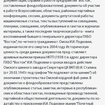
документация, справки о работе предприятия "Восток",
составленные фондообразователем); документы об участии
в работе Всероссийских, областных, районных партийных
конференциях, сессиях, документы депутатской работы;
машинописные статьи, тексты выступлений на совещаниях,
пленумах, совещаниях, опубликованные в газетах и журналах
материалы, а также последняя творческая работа - книга
воспоминаний бывшего генерального директора ПХБО
"Восток", по-четного гражданина г. Омска И.И. Подковки,
изданная после его смерти в 2004 году. Историческую
ценность среди данных документов пред-ставляют
архивные выписки приказа НКТП (1938 г) в адрес директора
ПХБО "Восток" И.И. Подковки о сроках ввода в действие
Омского шинного завода и Секретаря ЦК ВКП (б) И. Сталина
(от 29.03.1941г под грифом "Не подлежит огла-шению") об
окончании строительства Омской кордной фаб-рики. В
документах о фондообразователе представлены:
опубликованные статьи, заметки, интервью в республикан-
ских и областных газетах, посвященные производственной,
партийной и общественной деятельности, документы по хо-
датайству о присвоении И.И. Подковке звания "Почетный