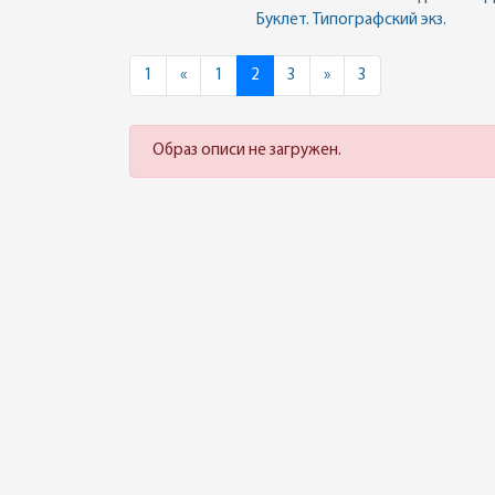
Буклет. Типографский экз.
Previous
Next
1
«
1
2
3
»
3
Образ описи не загружен.