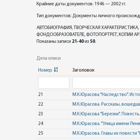
Крайние даты документов: 1946 — 2002 гг.
Тип документов: Документы личного происхож
АВТОБИОГРАФИЯ, ТВОРЧЕСКАЯ ХАРАКТЕРИСТИКА, 
ФОНДООБРАЗОВАТЕЛЕ, ФОТОПОРТРЕТ, КОПИИ АРХИ
Показаны записи
21-40
из
50
.
Дела описи
Номер
Заголовок
21
М.К.Юрасова "Наследство". Исто
22
М.К.Юрасова. Рассказы, вошедши
23
М.К.Юрасова "Березки". Повесть
24
М.К.Юрасова. "Улица имени Лени
25
М.К.Юрасова. Главы из повести "