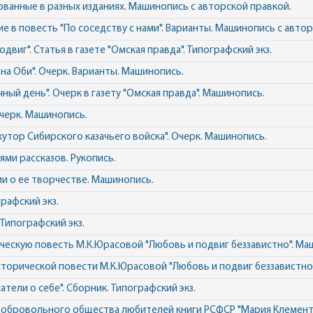
ованные в разных изданиях. Машинопись с авторской правкой.
е в повесть "По соседству с нами". Варианты. Машинопись с автор
одвиг". Статья в газете "Омская правда". Типографский экз.
 на Оби". Очерк. Варианты. Машинопись.
ый день". Очерк в газету "Омская правда". Машинопись.
Очерк. Машинопись.
утор Сибирского казачьего войска". Очерк. Машинопись.
ями рассказов. Рукопись.
и о ее творчестве. Машинопись.
рафский экз.
Типографский экз.
рическую повесть М.К.Юрасовой "Любовь и подвиг беззавистно". Ма
торической повести М.К.Юрасовой "Любовь и подвиг беззавистно
тели о себе". Сборник. Типографский экз.
обровольного общества любителей книги РСФСР "Мария Клемент