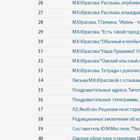
26
М.К.Юрасова. Рассказы, опублик
27
М.К.Юрасова. Рассказы, вошедши
28
М.Юрасова, Т.Галкина. "Жизнь - п
29
М.К.Юрасова. "Есть такой город
30
М.К.Юрасова "Обычный и необычн
31
М.К.Юрасова "Наша Пушкинка". 
32
М.К.Юрасова "Омский опытный х
33
М.К.Юрасова. Тетради с рукопис
34
Письма М.К.Юрасовой с отзывам
35
Поздравительные адреса. Типог
36
Поздравительные телеграммы. 
37
Л.Е.Якобсон. Рецензия на исто
38
Редакционные заключения об ис
39
Составитель Ю.М.Мостков. "Писа
40
Омское областное отделение Д