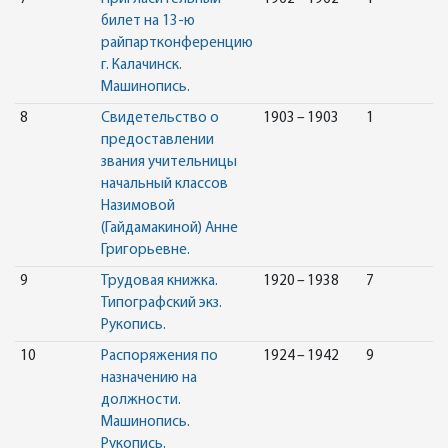
билет на 13-ю
райпартконференцию
г. Калачинск.
Машинопись.
8
Свидетельство о
1903 – 1903
1
предоставлении
звания учительницы
начальный классов
Назимовой
(Гайдамакиной) Анне
Григорьевне.
9
Трудовая книжка.
1920 – 1938
7
Типографский экз.
Рукопись.
10
Распоряжения по
1924 – 1942
9
назначению на
должности.
Машинопись.
Рукопись.