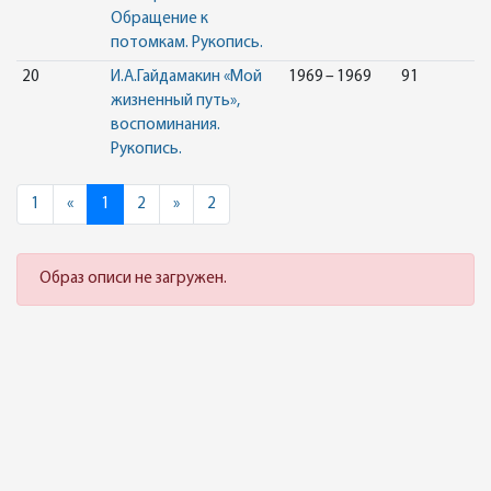
Обращение к
потомкам. Рукопись.
20
И.А.Гайдамакин «Мой
1969 – 1969
91
жизненный путь»,
воспоминания.
Рукопись.
Previous
Next
1
«
1
2
»
2
Образ описи не загружен.