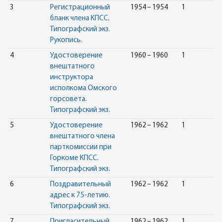
3
Регистрационный
1954 – 1954
1
бланк члена КПСС.
Типографский экз.
Рукопись.
4
Удостоверение
1960 – 1960
1
внештатного
инструктора
исполкома Омского
горсовета.
Типографский экз.
5
Удостоверение
1962 – 1962
1
внештатного члена
парткомиссии при
Горкоме КПСС.
Типографский экз.
6
Поздравительный
1962 – 1962
1
адрес к 75-летию.
Типографский экз.
7
Пригласительный
1962 – 1962
1