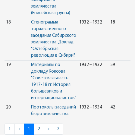
землячества
(Енисейская группа)
18
Стенограмма
1932 – 1932
18
торжественного
заседания Сибирского
землячества. Доклад
"Октябрьская
революция в Сибири".
19
Материалы по
1932 – 1932
59
докладу Коксова
"Советская власть
1917-18 гг. История
большевиков и
интернационалистов"
20
Протоколы заседаний
1932 – 1934
42
бюро землячества.
Previous
Next
1
«
1
2
»
2