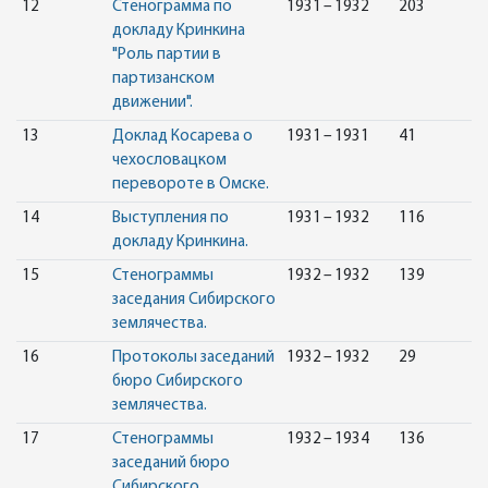
12
Стенограмма по
1931 – 1932
203
докладу Кринкина
"Роль партии в
партизанском
движении".
13
Доклад Косарева о
1931 – 1931
41
чехословацком
перевороте в Омске.
14
Выступления по
1931 – 1932
116
докладу Кринкина.
15
Стенограммы
1932 – 1932
139
заседания Сибирского
землячества.
16
Протоколы заседаний
1932 – 1932
29
бюро Сибирского
землячества.
17
Стенограммы
1932 – 1934
136
заседаний бюро
Сибирского