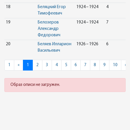
18
Беляцкий Егор
1924 – 1924
4
Тимофеевич
19
Белозеров
1924 – 1924
7
Александр
Федорович
20
Беляев Илларион
1926 – 1926
6
Васильевич
Previous
N
1
«
1
2
3
4
5
6
7
8
9
10
»
Образ описи не загружен.