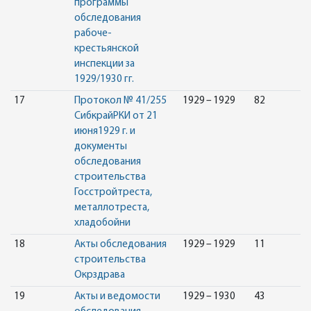
программы
обследования
рабоче-
крестьянской
инспекции за
1929/1930 гг.
17
Протокол № 41/255
1929 – 1929
82
СибкрайРКИ от 21
июня1929 г. и
документы
обследования
строительства
Госстройтреста,
металлотреста,
хладобойни
18
Акты обследования
1929 – 1929
11
строительства
Окрздрава
19
Акты и ведомости
1929 – 1930
43