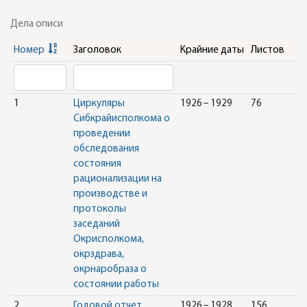
Дела описи
Номер
Заголовок
Крайние даты
Листов
1
Циркуляры
1926 – 1929
76
Сибкрайисполкома о
проведении
обследования
состояния
рационализации на
производстве и
протоколы
заседаний
Окрисполкома,
окрздрава,
окрнаробраза о
состоянии работы
2
Годовой отчет
1926 – 1928
156