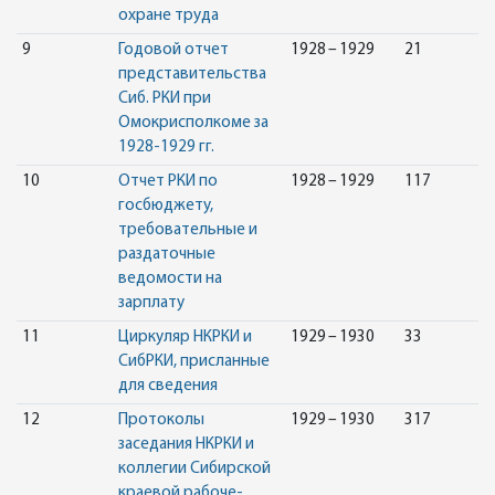
охране труда
9
Годовой отчет
1928 – 1929
21
представительства
Сиб. РКИ при
Омокрисполкоме за
1928-1929 гг.
10
Отчет РКИ по
1928 – 1929
117
госбюджету,
требовательные и
раздаточные
ведомости на
зарплату
11
Циркуляр НКРКИ и
1929 – 1930
33
СибРКИ, присланные
для сведения
12
Протоколы
1929 – 1930
317
заседания НКРКИ и
коллегии Сибирской
краевой рабоче-