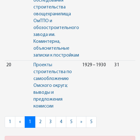
обследования
строительства
овощехранилища
ОмТПО и
обозостроительного
завода им.
Коминтерна,
объяснительные
записки к постройкам
20
Проекты
1929 – 1930
31
строительства по
самообложению
Омского округа;
выводы и
предложения
комиссии
Previous
Next
1
«
1
2
3
4
5
»
5