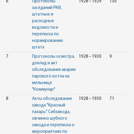
6
Протоколы
1928 – 1929
130
заседаний РКИ,
штатные и
расходные
ведомости и
переписка по
нормированию
штата
7
Протоколы осмотра,
1928 – 1930
9
доклад и акт
обследования аварии
парового котла на
мельнице
"Коммунар"
8
Акты обследования
1928 – 1930
71
завода "Красный
пахарь" Сибзавода,
овчинно шубного
завода и переписка о
мероприятиях по