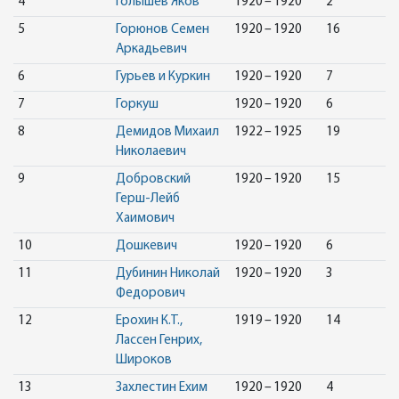
4
Голышев Яков
1920 – 1920
2
5
Горюнов Семен
1920 – 1920
16
Аркадьевич
6
Гурьев и Куркин
1920 – 1920
7
7
Горкуш
1920 – 1920
6
8
Демидов Михаил
1922 – 1925
19
Николаевич
9
Добровский
1920 – 1920
15
Герш-Лейб
Хаимович
10
Дошкевич
1920 – 1920
6
11
Дубинин Николай
1920 – 1920
3
Федорович
12
Ерохин К.Т.,
1919 – 1920
14
Лассен Генрих,
Широков
13
Захлестин Ехим
1920 – 1920
4