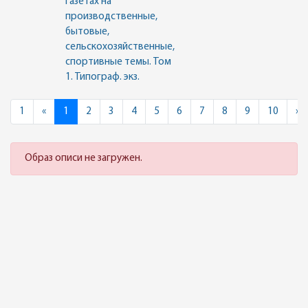
газетах на
производственные,
бытовые,
сельскохозяйственные,
спортивные темы. Том
1. Типограф. экз.
Previous
N
1
«
1
2
3
4
5
6
7
8
9
10
»
Образ описи не загружен.