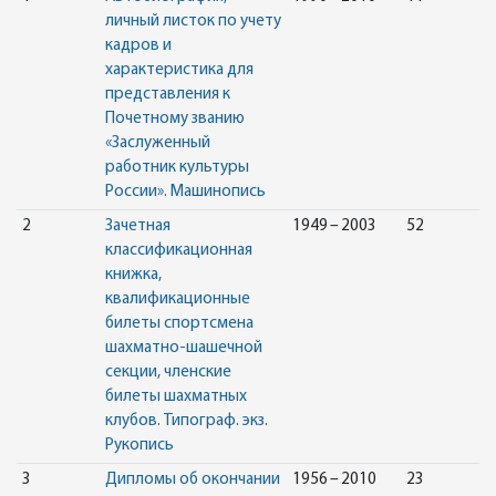
личный листок по учету
кадров и
характеристика для
представления к
Почетному званию
«Заслуженный
работник культуры
России». Машинопись
2
Зачетная
1949 – 2003
52
классификационная
книжка,
квалификационные
билеты спортсмена
шахматно-шашечной
секции, членские
билеты шахматных
клубов. Типограф. экз.
Рукопись
3
Дипломы об окончании
1956 – 2010
23