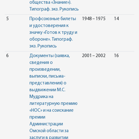
общества «Знание»).
Типограф. экз. Рукопись
5
Профсоюзные билеты
1948 – 1975
14
и удостоверения к
значку «Готов к труду и
обороне». Типограф.
экз. Рукопись
6
Документы (заявка,
2001 – 2002
16
сведения о
произведении,
выписки, письма-
представления) о
выдвижении М.С.
Мудрика на
литературную премию
«НОС» и на соискание
премии
Администрации
Омской области за
заслуги в развитии