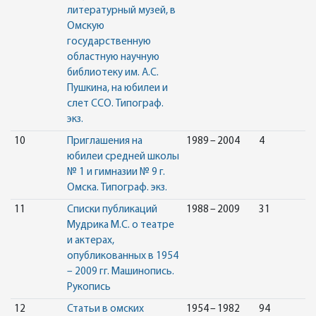
литературный музей, в
Омскую
государственную
областную научную
библиотеку им. А.С.
Пушкина, на юбилеи и
слет ССО. Типограф.
экз.
10
Приглашения на
1989 – 2004
4
юбилеи средней школы
№ 1 и гимназии № 9 г.
Омска. Типограф. экз.
11
Списки публикаций
1988 – 2009
31
Мудрика М.С. о театре
и актерах,
опубликованных в 1954
– 2009 гг. Машинопись.
Рукопись
12
Статьи в омских
1954 – 1982
94