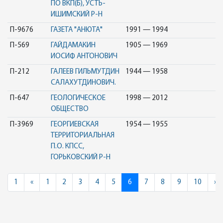
ПО ВКП(Б), УСТЬ-
ИШИМСКИЙ Р-Н
П-9676
ГАЗЕТА "АНЮТА"
1991 — 1994
П-569
ГАЙДАМАКИН
1905 — 1969
ИОСИФ АНТОНОВИЧ
П-212
ГАЛЕЕВ ГИЛЬМУТДИН
1944 — 1958
САЛАХУТДИНОВИЧ.
П-647
ГЕОЛОГИЧЕСКОЕ
1998 — 2012
ОБЩЕСТВО
П-3969
ГЕОРГИЕВСКАЯ
1954 — 1955
ТЕРРИТОРИАЛЬНАЯ
П.О. КПСС,
ГОРЬКОВСКИЙ Р-Н
Previous
N
1
«
1
2
3
4
5
6
7
8
9
10
»