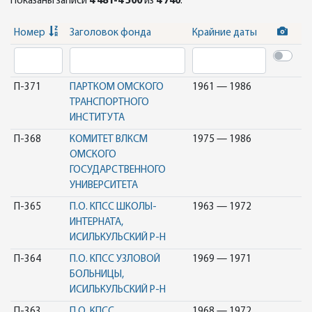
Показаны записи
4 481-4 500
из
4 740
.
Номер
Заголовок фонда
Крайние даты
П-371
ПАРТКОМ ОМСКОГО
1961 — 1986
ТРАНСПОРТНОГО
ИНСТИТУТА
П-368
КОМИТЕТ ВЛКСМ
1975 — 1986
ОМСКОГО
ГОСУДАРСТВЕННОГО
УНИВЕРСИТЕТА
П-365
П.О. КПСС ШКОЛЫ-
1963 — 1972
ИНТЕРНАТА,
ИСИЛЬКУЛЬСКИЙ Р-Н
П-364
П.О. КПСС УЗЛОВОЙ
1969 — 1971
БОЛЬНИЦЫ,
ИСИЛЬКУЛЬСКИЙ Р-Н
П-363
П.О. КПСС
1968 — 1972