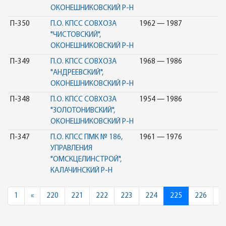
ОКОНЕШНИКОВСКИЙ Р-Н
П-350
П.О. КПСС СОВХОЗА
1962 — 1987
"ЧИСТОВСКИЙ",
ОКОНЕШНИКОВСКИЙ Р-Н
П-349
П.О. КПСС СОВХОЗА
1968 — 1986
"АНДРЕЕВСКИЙ",
ОКОНЕШНИКОВСКИЙ Р-Н
П-348
П.О. КПСС СОВХОЗА
1954 — 1986
"ЗОЛОТОНИВСКИЙ",
ОКОНЕШНИКОВСКИЙ Р-Н
П-347
П.О. КПСС ПМК № 186,
1961 — 1976
УПРАВЛЕНИЯ
"ОМСКЦЕЛИНСТРОЙ",
КАЛАЧИНСКИЙ Р-Н
Previous
1
«
220
221
222
223
224
225
226
2