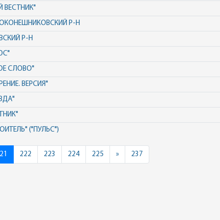
Й ВЕСТНИК"
, ОКОНЕШНИКОВСКИЙ Р-Н
ВСКИЙ Р-Н
ЮС"
ОЕ СЛОВО"
ЕНИЕ. ВЕРСИЯ"
ВДА"
ТНИК"
ИТЕЛЬ" ("ПУЛЬС")
Next
21
222
223
224
225
»
237