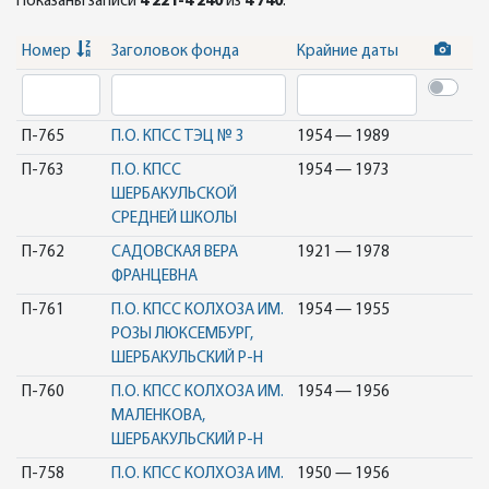
Показаны записи
4 221-4 240
из
4 740
.
Номер
Заголовок фонда
Крайние даты
П-765
П.О. КПСС ТЭЦ № 3
1954 — 1989
П-763
П.О. КПСС
1954 — 1973
ШЕРБАКУЛЬСКОЙ
СРЕДНЕЙ ШКОЛЫ
П-762
САДОВСКАЯ ВЕРА
1921 — 1978
ФРАНЦЕВНА
П-761
П.О. КПСС КОЛХОЗА ИМ.
1954 — 1955
РОЗЫ ЛЮКСЕМБУРГ,
ШЕРБАКУЛЬСКИЙ Р-Н
П-760
П.О. КПСС КОЛХОЗА ИМ.
1954 — 1956
МАЛЕНКОВА,
ШЕРБАКУЛЬСКИЙ Р-Н
П-758
П.О. КПСС КОЛХОЗА ИМ.
1950 — 1956