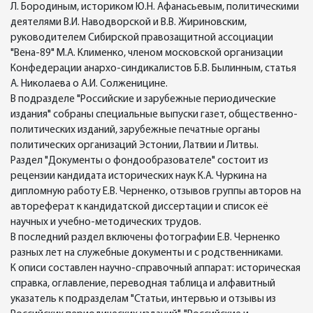
Л. Бородиным, историком Ю.Н. Афанасьевым, политическими
деятелями В.И. Наводворской и В.В. Жириновским,
руководителем Сибирской правозащитной ассоциации
"Вена-89" М.А. Клименко, членом московской организации
Конфедерации анархо-синдикалистов Б.В. Былинным, статья
А. Николаева о А.И. Солженицине.
В подразделе "Российские и зарубежные периодические
издания" собраны специальные выпуски газет, общественно-
политических изданий, зарубежные печатные органы
политических организаций Эстонии, Латвии и Литвы.
Раздел "Документы о фондообразователе" состоит из
рецензии кандидата исторических наук К.А. Чуркина на
дипломную работу Е.В. Черненко, отзывов группы авторов на
автореферат к кандидатской диссертации и список её
научных и учебно-методических трудов.
В последний раздел включены фотографии Е.В. Черненко
разных лет на служебные документы и с родственниками.
К описи составлен научно-справочный аппарат: историческая
справка, оглавление, переводная таблица и алфавитный
указатель к подразделам "Статьи, интервью и отзывы из