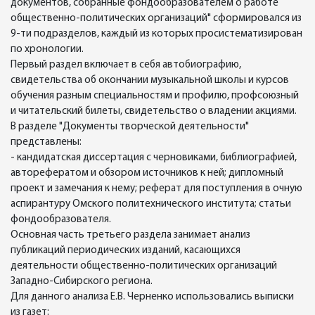
документов, собранные фондообразователем о работе
общественно-политических организаций" сформировался из
9-ти подразделов, каждый из которых просистематизирован
по хронологии.
Первый раздел включает в себя автобиографию,
свидетельства об окончании музыкальной школы и курсов
обучения разным специальностям и профилю, профсоюзный
и читательский билеты, свидетельство о владении акциями.
В разделе "Документы творческой деятельности"
представлены:
- кандидатская диссертация с черновиками, библиографией,
авторефератом и обзором источников к ней; дипломный
проект и замечания к нему; реферат для поступления в очную
аспирантуру Омского политехнического института; статьи
фондообразователя.
Основная часть третьего раздела занимает анализ
публикаций периодических изданий, касающихся
деятельности общественно-политических организаций
Западно-Сибирского региона.
Для данного анализа Е.В. Черненко использовались выписки
из газет: