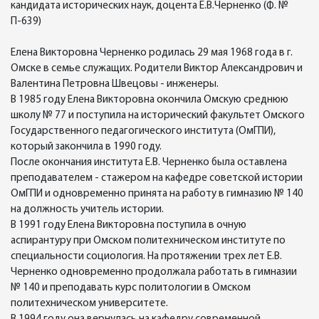
кандидата исторических наук, доцента Е.В.Черненко (Ф. №
П-639)
Елена Викторовна Черненко родилась 29 мая 1968 года в г.
Омске в семье служащих. Родители Виктор Александрович и
Валентина Петровна Швецовы - инженеры.
В 1985 году Елена Викторовна окончила Омскую среднюю
школу № 77 и поступила на исторический факультет Омского
Государственного педагогического института (ОмГПИ),
который закончила в 1990 году.
После окончания института Е.В. Черненко была оставлена
преподавателем - стажером на кафедре советской истории
ОмГПИ и одновременно принята на работу в гимназию № 140
на должность учитель истории.
В 1991 году Елена Викторовна поступила в очную
аспирантуру при Омском политехническом институте по
специальности социология. На протяжении трех лет Е.В.
Черненко одновременно продолжала работать в гимназии
№ 140 и преподавать курс политологии в Омском
политехническом университете.