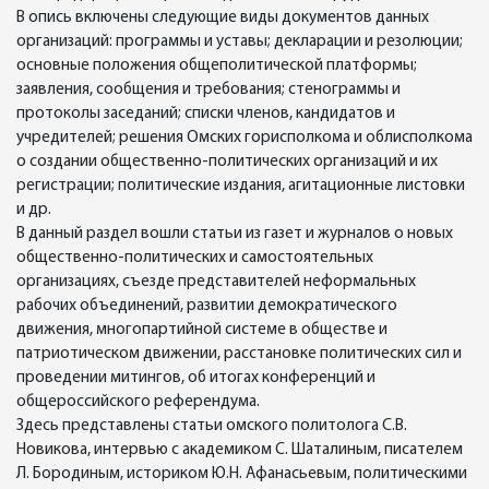
В опись включены следующие виды документов данных
организаций: программы и уставы; декларации и резолюции;
основные положения общеполитической платформы;
заявления, сообщения и требования; стенограммы и
протоколы заседаний; списки членов, кандидатов и
учредителей; решения Омских горисполкома и облисполкома
о создании общественно-политических организаций и их
регистрации; политические издания, агитационные листовки
и др.
В данный раздел вошли статьи из газет и журналов о новых
общественно-политических и самостоятельных
организациях, съезде представителей неформальных
рабочих объединений, развитии демократического
движения, многопартийной системе в обществе и
патриотическом движении, расстановке политических сил и
проведении митингов, об итогах конференций и
общероссийского референдума.
Здесь представлены статьи омского политолога С.В.
Новикова, интервью с академиком С. Шаталиным, писателем
Л. Бородиным, историком Ю.Н. Афанасьевым, политическими