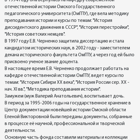
В 1994 году она вернулась на кафедру современной
отечественной истории Омского Государственного
педагогического университета (ОмГПУ), где вела методику
преподавания истории и курсы по темам: "История
диссидентского движения в СССР", "История перестройки",
"История советских немцев".
В 1997 году Е.В. Черненко защитила диссертацию и стала
кандидатом исторических наук, в 2002 году - заместителем
декана исторического факультета ОмГПУ, а через год ей было
присвоено ученое звание доцента.
В настоящее время Е.В. Черненко продолжает работать на
кафедре отечественной истории ОмГПУ, ведет курсы по
темам: "История Сибири XX века", "История России сер. XX -
нач. XI вв.", "Методика преподавания истории".
Замужем (муж Валерий Анатольевич), воспитывает дочь.
В период за 1995-2006 годы на государственное хранение в
Центр документации новейшей истории Омской области
Еленой Викторовной были переданы документы, собранные
в процессе её научной, профессиональной и творческой
деятельности.
Основную часть фонда составили материалы и коллекции