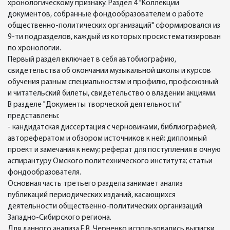
хронологическому признаку. Раздел 4 "Коллекции
документов, собранные фондообразователем о работе
общественно-политических организаций" сформировался из
9-ти подразделов, каждый из которых просистематизирован
по хронологии.
Первый раздел включает в себя автобиографию,
свидетельства об окончании музыкальной школы и курсов
обучения разным специальностям и профилю, профсоюзный
и читательский билеты, свидетельство о владении акциями.
В разделе "Документы творческой деятельности"
представлены:
- кандидатская диссертация с черновиками, библиографией,
авторефератом и обзором источников к ней; дипломный
проект и замечания к нему; реферат для поступления в очную
аспирантуру Омского политехнического института; статьи
фондообразователя.
Основная часть третьего раздела занимает анализ
публикаций периодических изданий, касающихся
деятельности общественно-политических организаций
Западно-Сибирского региона.
Для данного анализа Е.В. Черненко использовались выписки