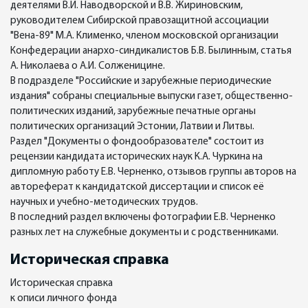
деятелями В.И. Наводворской и В.В. Жириновским,
руководителем Сибирской правозащитной ассоциации
"Вена-89" М.А. Клименко, членом московской организации
Конфедерации анархо-синдикалистов Б.В. Былинным, статья
А. Николаева о А.И. Солженицине.
В подразделе "Российские и зарубежные периодические
издания" собраны специальные выпуски газет, общественно-
политических изданий, зарубежные печатные органы
политических организаций Эстонии, Латвии и Литвы.
Раздел "Документы о фондообразователе" состоит из
рецензии кандидата исторических наук К.А. Чуркина на
дипломную работу Е.В. Черненко, отзывов группы авторов на
автореферат к кандидатской диссертации и список её
научных и учебно-методических трудов.
В последний раздел включены фотографии Е.В. Черненко
разных лет на служебные документы и с родственниками.
Историческая справка
Историческая справка
к описи личного фонда