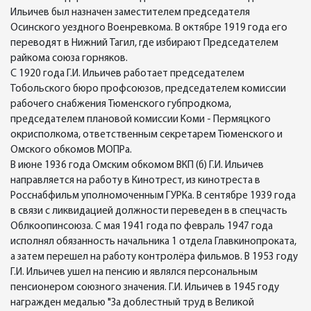
Ильичев был назначен заместителем председателя
Осинского уездного Военревкома. В октябре 1919 года его
переводят в Нижний Тагил, где избирают Председателем
райкома союза горняков.
С 1920 года Г.И. Ильичев работает председателем
Тобольского бюро профсоюзов, председателем комиссии
рабочего снабжения Тюменского губпродкома,
председателем плановой комиссии Коми - Пермяцкого
окрисполкома, ответственным секретарем Тюменского и
Омского обкомов МОПРа.
В июне 1936 года Омским обкомом ВКП (б) Г.И. Ильичев
направляется на работу в Кинотрест, из кинотреста в
Росснабфильм уполномоченным ГУРКа. В сентябре 1939 года
в связи с ликвидацией должности переведен в в спецчасть
Облкоопинсоюза. С мая 1941 года по февраль 1947 года
исполнял обязанность начальника 1 отдела Главкинопроката,
а затем перешел на работу контролёра фильмов. В 1953 году
Г.И. Ильичев ушел на пенсию и являлся персональным
пенсионером союзного значения. Г.И. Ильичев в 1945 году
награжден медалью "За доблестный труд в Великой