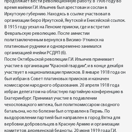
продолжает вести революционную работу. В 1906 году во
время маёвки Г.И. Ильичев был арестован и сослан в
Иркутскую губернию. Находясь в ссылке участвовал в
организации бюро Иркутской, Якутской и Енисейской ссылок.
В 1915 году уехал на Ленские прииски, где и встретил
Февральскую революцию. После амнистии
политзаключенным вернулся в Висимо-Уткинск на
платиновые рудники и одновременно занимался
организацией ячейки РСДРП (б).
После Октябрьской революции Г.И. Ильичев принимает
участие в организации "Красной гвардии", и в конце декабря
участвует в национализации приисков. В январе 1918 года он
был избран в Совет платиновых приисков и назначен
комиссаром народного образования. 20 апреля 1918 года
избран делегатом на областную партийную конференцию в
Екатеринбург. Принимал участие в подавлении
чехословацкого мятежа, был политкомиссаром сводного
батальона, но по болезни был отправлен в Пермь. По
выздоровлении партией был направлен в город Вятка для
вербовки добровольцев в Красную Армию и организации
комитетов деревенской бедноты. 20 июня 1919 года Г.И.