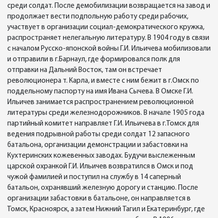
среди солдат. После демобилизации возвращается на завод и
продолжает вести подпольную работу среди рабочих,
участвует в организации социал-демократического кружка,
распространяет нелегальную литературу. В 1904 году в связи
с началом Русско-японской войны Г.И. Ильичева мобилизовали
и отправили в г.Барнаул, где формировался полк для
отправки на Дальний Восток, там он встречает
революционера т. Карла, и вместе с ним бежит в г.Омск по
поддельному паспорту на имя Ивана Сычева. В Омске Г.И.
Ильичев занимается распространением революционной
литературы среди железнодорожников. В начале 1905 года
партийный комитет направляет Г.И. Ильичева в г.Томск для
ведения подрывной работы среди солдат 12 запасного
батальона, организации демонстрации и забастовки на
Кухтеринских кожевенных заводах. Будучи выслеженным
царской охранкой Г.И. Ильичев возвратился в Омск и под
чужой фамилией и поступил на службу в 14 саперный
батальон, охранявший железную дорогу и станцию. После
организации забастовки в батальоне, он направляется в
Томск, Красноярск, а затем Нижний Тагил и Екатеринбург, где