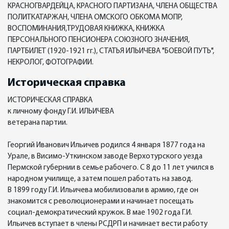
КРАСНОГВАРДЕЙЦА, КРАСНОГО ПАРТИЗАНА, ЧЛЕНА ОБЩЕСТВА
ПОЛИТКАТАРЖАН, ЧЛЕНА ОМСКОГО ОБКОМА МОПР,
ВОСПОМИНАНИЯ,ТРУДОВАЯ КНИЖКА, КНИЖКА
ПЕРСОНАЛЬНОГО ПЕНСИОНЕРА СОЮЗНОГО ЗНАЧЕНИЯ,
ПАРТБИЛЕТ (1920-1921 гг.), СТАТЬЯ ИЛЬИЧЕВА "БОЕВОЙ ПУТЬ",
НЕКРОЛОГ, ФОТОГРАФИИ.
Историческая справка
ИСТОРИЧЕСКАЯ СПРАВКА
к личному фонду Г.И. ИЛЬИЧЕВА
ветерана партии.
Георгий Иванович Ильичев родился 4 января 1877 года на
Урале, в Висимо-Уткинском заводе Верхотурского уезда
Пермской губернии в семье рабочего. С 8 до 11 лет учился в
народном училище, а затем пошел работать на завод.
В 1899 году Г.И. Ильичева мобилизовали в армию, где он
знакомится с революционерами и начинает посещать
социал-демократический кружок. В мае 1902 года Г.И.
Ильичев вступает в члены РСДРП и начинает вести работу