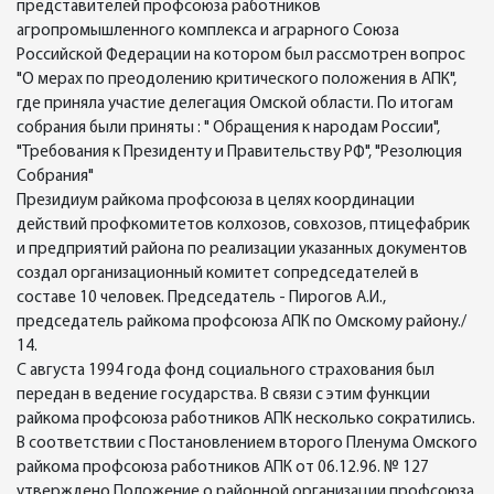
представителей профсоюза работников
агропромышленного комплекса и аграрного Союза
Российской Федерации на котором был рассмотрен вопрос
"О мерах по преодолению критического положения в АПК",
где приняла участие делегация Омской области. По итогам
собрания были приняты : " Обращения к народам России",
"Требования к Президенту и Правительству РФ", "Резолюция
Собрания"
Президиум райкома профсоюза в целях координации
действий профкомитетов колхозов, совхозов, птицефабрик
и предприятий района по реализации указанных документов
создал организационный комитет сопредседателей в
составе 10 человек. Председатель - Пирогов А.И.,
председатель райкома профсоюза АПК по Омскому району./
14.
С августа 1994 года фонд социального страхования был
передан в ведение государства. В связи с этим функции
райкома профсоюза работников АПК несколько сократились.
В соответствии с Постановлением второго Пленума Омского
райкома профсоюза работников АПК от 06.12.96. № 127
утверждено Положение о районной организации профсоюза