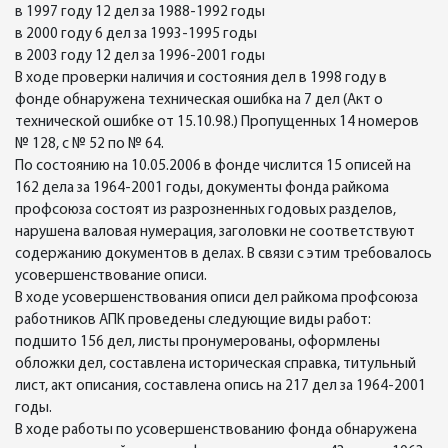
в 1997 году 12 дел за 1988-1992 годы
в 2000 году 6 дел за 1993-1995 годы
в 2003 году 12 дел за 1996-2001 годы
В ходе проверки наличия и состояния дел в 1998 году в
фонде обнаружена техническая ошибка на 7 дел (Акт о
технической ошибке от 15.10.98.) Пропущенных 14 номеров
№ 128, с № 52 по № 64.
По состоянию на 10.05.2006 в фонде числится 15 описей на
162 дела за 1964-2001 годы, документы фонда райкома
профсоюза состоят из разрозненных годовых разделов,
нарушена валовая нумерация, заголовки не соответствуют
содержанию документов в делах. В связи с этим требовалось
усовершенствование описи.
В ходе усовершенствования описи дел райкома профсоюза
работников АПК проведены следующие виды работ:
подшито 156 дел, листы пронумерованы, оформлены
обложки дел, составлена историческая справка, титульный
лист, акт описания, составлена опись на 217 дел за 1964-2001
годы.
В ходе работы по усовершенствованию фонда обнаружена