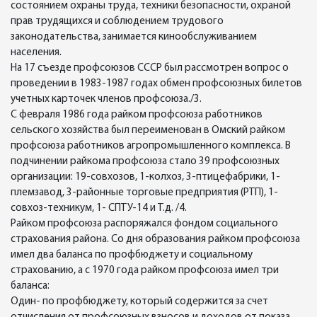
состоянием охраны труда, техники безопасности, охраной
прав трудящихся и соблюдением трудового
законодательства, занимается кинообслуживанием
населения.
На 17 съезде профсоюзов СССР был рассмотрен вопрос о
проведении в 1983-1987 годах обмен профсоюзных билетов
учетных карточек членов профсоюза./3.
С февраля 1986 года райком профсоюза работников
сельского хозяйства был переименован в Омский райком
профсоюза работников агропромышленного комплекса. В
подчинении райкома профсоюза стало 39 профсоюзных
организации: 19-совхозов, 1-колхоз, 3-птицефабрики, 1-
племзавод, 3-районные торговые предприятия (РТП), 1-
совхоз-техникум, 1- СПТУ-14 и Т.д. /4.
Райком профсоюза распоряжался фондом социального
страхования района. Со дня образования райком профсоюза
имел два баланса по профбюджету и социальному
страхованию, а с 1970 года райком профсоюза имел три
баланса:
Один- по профбюджету, который содержится за счет