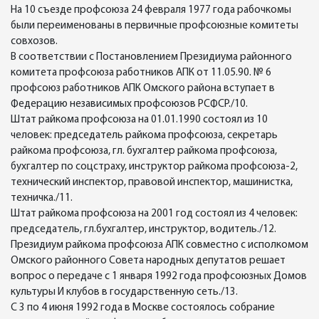
На 10 съезде профсоюза 24 февраля 1977 года рабочкомы
были переименованы в первичные профсоюзные комитеты
совхозов.
В соответствии с Постановлением Президиума районного
комитета профсоюза работников АПК от 11.05.90. № 6
профсоюз работников АПК Омского района вступает в
Федерацию независимых профсоюзов РСФСР./10.
Штат райкома профсоюза на 01.01.1990 состоял из 10
человек: председатель райкома профсоюза, секретарь
райкома профсоюза, гл. бухгалтер райкома профсоюза,
бухгалтер по соцстраху, инструктор райкома профсоюза-2,
технический инспектор, правовой инспектор, машинистка,
техничка./11.
Штат райкома профсоюза на 2001 год состоял из 4 человек:
председатель, гл.бухгалтер, инструктор, водитель./12.
Президиум райкома профсоюза АПК совместно с исполкомом
Омского районного Совета народных депутатов решает
вопрос о передаче с 1 января 1992 года профсоюзных Домов
культуры И клубов в государственную сеть./13.
С 3 по 4 июня 1992 года в Москве состоялось собрание