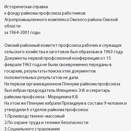
Историческая справка
к фонду райкома профсоюза работников
Агропромышленного комплекса Омского района Омской
области
за 1964-2001 годы
Омский районный комитет профсоюза рабочих и служащих
сельского хозяйства и заготовок был образован в 1963 году.
Документы первой профсоюзной конференции от 15
февраля 1963 года не были своевременно переданы в
госархив, результаты поиска этих документов
положительных результатов не дали.
На первом организационном Пленуме райкома профсоюза
был избран председатель Илющенко Э.И. и секретарь
райкома профсоюза - Морщихина К.В.
На этом же Пленуме избрали Президиум в составе 9 человек и
утвердили 6 отделов райкома профсоюза:
1.Производственно-массовый
2.По охране труда и технике безопасности
3.Социального страхования