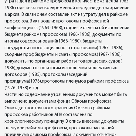
утрата дел в райкоме профоюза в количестве 43 дел за 1963-
1986 годы из-за несвоевременной передачи дел на хранение
в архив. В связи с чем составлен акт на утрату дел в райкоме
профсоюза. В акт вошли: протоколы профсоюзной
конференции за (1963-1968), годовые отчеты об исполнении
бюджета райкома профсоюза( 1966-1986), документы по
итогам соцсоревнований(1966-1980), бюджеты
государственного социального страхования( 1967 -1986),
сводные профбюджеты и сметы профкомов(1967-1986),
документы по организации работы товарищеских судов(
1986),документы по итогам выполнения коллективных
договоров (1985), протоколы заседаний
президиума(1976),протоколы пленумов райкома профсоюза
(1976-1978) и т.д.
Частично содержание утраченных документов может быть
выполнено документами фонда Обкома профсоюза.
Опись дел постоянного хранения Омского райкома
профсоюза работников АПК составлена по
хронологическому принципу. В опись внесены: документы
пленумов райкома профсоюза, протоколы заседаний
президиума райкома профсоюза, документы отчетно-