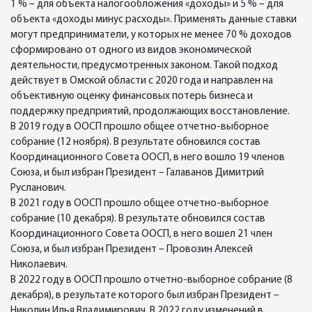
1 % – для объекта налогообложения «доходы» и 5 % – для
объекта «доходы минус расходы». Применять данные ставки
могут предприниматели, у которых не менее 70 % доходов
сформировано от одного из видов экономической
деятельности, предусмотренных законом. Такой подход
действует в Омской области с 2020 года и направлен на
объективную оценку финансовых потерь бизнеса и
поддержку предприятий, продолжающих восстановление.
В 2019 году в ООСП прошло общее отчетно-выборное
собрание (12 ноября). В результате обновился состав
Координационного Совета ООСП, в него вошло 19 членов
Союза, и был избран Президент – Галаванов Димитрий
Русланович.
В 2021 году в ООСП прошло общее отчетно-выборное
собрание (10 декабря). В результате обновился состав
Координационного Совета ООСП, в него вошел 21 член
Союза, и был избран Президент – Провозин Алексей
Николаевич.
В 2022 году в ООСП прошло отчетно-выборное собрание (8
декабря), в результате которого был избран Президент –
Николин Илья Владимирович. В 2022 году изменений в