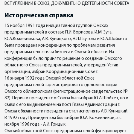
ВСТУПЛЕНИИИ В СОЮЗ, ДОКУМЕНТЫ О ДЕЯТЕЛЬНОСТИ СОВЕТА
Историческая справка
15 ноября 1991 года инициативной группой Омских
предпринимателей в составе П.И. Борисова, И.М. Зуга,
Ю.А.Кожевникова, А.В. Куницкого, Н.Л.Паутова и Ю.А.Шойхета
была проведена конференция по проблемам развития
предпринимательства и бизнеса в Омской области. На
конференции было принято решение о создании Омского
областного Союза предпринимателей, утвержден Устав
организации, избран Координационный Совет.
16 января 1992 года Омский областной Союз
предпринимателей зарегистрирован отделом юстиции
Омского облисполкома (регистрационное свидетельство №
82). Первым президентом Союза был избран Ю.А.Шойхет, но в
связи с его выдвижением на пост Главы Администрации г.
Омска обязанности президента стал исполнять А.В. Куницкий.
В 1992 году Президентом был избран Ю.А. Кожевников, а с
ноября 1996 года - А.И. Грицык.
Омский областной Союз предпринимателей функционирует