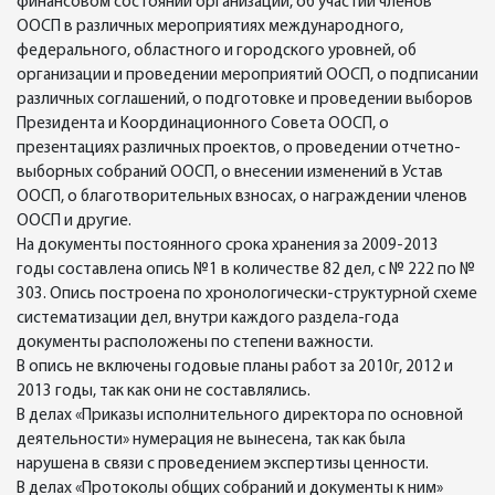
финансовом состоянии организации, об участии членов
ООСП в различных мероприятиях международного,
федерального, областного и городского уровней, об
организации и проведении мероприятий ООСП, о подписании
различных соглашений, о подготовке и проведении выборов
Президента и Координационного Совета ООСП, о
презентациях различных проектов, о проведении отчетно-
выборных собраний ООСП, о внесении изменений в Устав
ООСП, о благотворительных взносах, о награждении членов
ООСП и другие.
На документы постоянного срока хранения за 2009-2013
годы составлена опись №1 в количестве 82 дел, с № 222 по №
303. Опись построена по хронологически-структурной схеме
систематизации дел, внутри каждого раздела-года
документы расположены по степени важности.
В опись не включены годовые планы работ за 2010г, 2012 и
2013 годы, так как они не составлялись.
В делах «Приказы исполнительного директора по основной
деятельности» нумерация не вынесена, так как была
нарушена в связи с проведением экспертизы ценности.
В делах «Протоколы общих собраний и документы к ним»