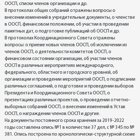
ООСП, списки членов организации и др.
В протоколах общих собраний отражены вопросы о
внесении изменений в учредительные документы, о членстве
в ООСП, финансовом положении, об участии в проведении
памятных дат, о подготовке публикаций об ООСП и др.
В протоколах Координационного Совета отражены
вопросы: о приеме новых членов ООСП, об исключении из
членов ООСП, о деятельности комитетов ООСП, о
финансовом состоянии организации, об участии членов
ООСП в различных мероприятиях международного,
федерального, областного и городского уровней, об
организации и проведении мероприятий ООСП, о подписании
различных соглашений, о подготовке и проведении выборов
Президента и Координационного Совета ООСП, о
презентациях различных проектов, о проведении отчетно-
выборных собраний ООСП, о внесении изменений в Устав
ООСП, о награждении членов ООСП и другие.
На документы постоянного срока хранения за 2019-2022
годы составлена опись №1 в количестве 37 дел, с № 345 по №
381. Опись построена по хронологически-структурной схеме