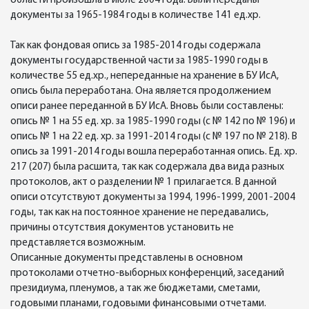
области произошла в июле 2004 года. Были переданы
документы за 1965-1984 годы в количестве 141 ед.хр.
Так как фондовая опись за 1985-2014 годы содержала
документы государственной части за 1985-1990 годы в
количестве 55 ед.хр., непереданные на хранение в БУ ИсА,
опись была переработана. Она является продолжением
описи ранее переданной в БУ ИсА. Вновь были составлены:
опись № 1 на 55 ед. хр. за 1985-1990 годы (с № 142 по № 196) и
опись № 1 на 22 ед. хр. за 1991-2014 годы (с № 197 по № 218). В
опись за 1991-2014 годы вошла переработанная опись. Ед. хр.
217 (207) была расшита, так как содержала два вида разных
протоколов, акт о разделении № 1 прилагается. В данной
описи отсутствуют документы за 1994, 1996-1999, 2001-2004
годы, так как на постоянное хранение не передавались,
причины отсутствия документов установить не
представляется возможным.
Описанные документы представлены в основном
протоколами отчетно-выборных конференций, заседаний
президиума, пленумов, а так же бюджетами, сметами,
годовыми планами, годовыми финансовыми отчетами.