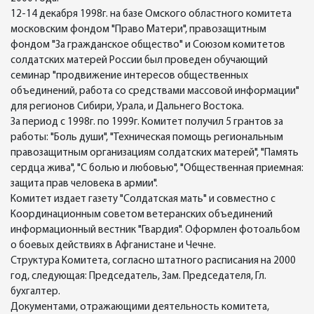
12-14 декабря 1998г. на базе Омского областного комитета
московским фондом "Право Матери", правозащитным
фондом "За гражданское общество" и Союзом комитетов
солдатских матерей России был проведен обучающий
семинар "продвижение интересов общественных
объединений, работа со средствами массовой информации"
для регионов Сибири, Урала, и Дальнего Востока.
За период с 1998г. по 1999г. Комитет получил 5 грантов за
работы: "Боль души", "Техническая помощь региональным
правозащитным организациям солдатских матерей", "Память
сердца жива", "С болью и любовью", "Общественная приемная:
защита прав человека в армии".
Комитет издает газету "Солдатская мать" и совместно с
Координационным советом ветеранских объединений
информационный вестник "Гвардия". Оформлен фотоальбом
о боевых действиях в Афганистане и Чечне.
Структура Комитета, согласно штатного расписания на 2000
год, следующая: Председатель, Зам. Председателя, Гл.
бухгалтер.
Документами, отражающими деятельность комитета,