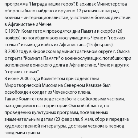
программа "Награда нашла героя". В архивах Министерства
обороны было найдено и вручено 12 различных наград
воинам - интернационалистам, участникам боевых действий
в Афганистане и Чечне.
С 1997г. Комитетом проводятся дни Памяти и скорби (26
ноября) по погибшим военнослужащим в Чечне и "горячих
точках" и вывода войск из Афганистана (15 февраля).
В 2000 году в Кировском административном округе г. Омска
открыта "Комната Памяти" о военнослужащих, погибших при
исполнении воинского долга в Афганистане, Чечне и других
"горячих точках".
В июне 2000 года Комитетом при содействии
Миротворческой Миссии на Северном Кавказе был
освобожден солдат из Чеченского плена.
Так же Комитетом ведется работа с войсковыми частями,
находящимися на территории Омской области, по
проведению культурных программ, посвященных
знаменательным датам (23 февраля, 9 мая), сбор и передача
художественной литературы, доставка чеснока в период
эпидемии гриппа.