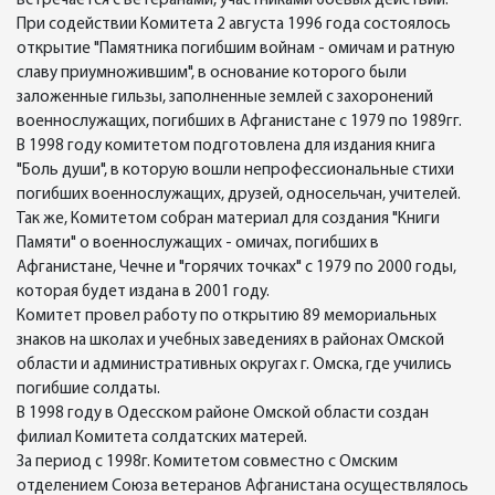
встречается с ветеранами, участниками боевых действий.
При содействии Комитета 2 августа 1996 года состоялось
открытие "Памятника погибшим войнам - омичам и ратную
славу приумножившим", в основание которого были
заложенные гильзы, заполненные землей с захоронений
военнослужащих, погибших в Афганистане с 1979 по 1989гг.
В 1998 году комитетом подготовлена для издания книга
"Боль души", в которую вошли непрофессиональные стихи
погибших военнослужащих, друзей, односельчан, учителей.
Так же, Комитетом собран материал для создания "Книги
Памяти" о военнослужащих - омичах, погибших в
Афганистане, Чечне и "горячих точках" с 1979 по 2000 годы,
которая будет издана в 2001 году.
Комитет провел работу по открытию 89 мемориальных
знаков на школах и учебных заведениях в районах Омской
области и административных округах г. Омска, где учились
погибшие солдаты.
В 1998 году в Одесском районе Омской области создан
филиал Комитета солдатских матерей.
За период с 1998г. Комитетом совместно с Омским
отделением Союза ветеранов Афганистана осуществлялось