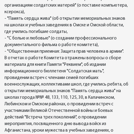
организациям солдатских матерей" (о поставке компьютера,
ксерокса),
- "Память сердца жива" (об открытии мемориальных знаков
на школах и учебных заведениях в Омске и Омской области,
где учились погибшие солдаты,
- "С болью и любовью" (о создании профессионального
документального фильма о работе комитета),
- "Общественная приемная: Защита прав человека в армии".
В отчетах о работе Комитета отражены вопросы о сборе
материала для книги Памяти "Реквием", об издании
информационного бюллетеня "Солдатская мать",
провидении встреч с членами семей погибших
военнослужащих, коллективами школ, где учились ребята, об
открытии мемориальных знаков "Память сердца жива" на
школах города №№ 48, 133, 110, 125, 30, в Калачинском,
Любинском и Омском районах, о провидении встреч с
участниками Великой Отечественной войны и боевых
действий "Встреча трех поколений", о провидении
мероприятия, посвященного дню вывода войск из
Афганистана, уроки мужества в учебных заведениях, о