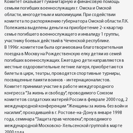
Комитет оказывает гуманитарную и финансовую помощь
семьям погибших военнослужащих г. Омска и Омской
области, многодетным и малоимущим. При содействии
комитета по распоряжению губернатора Омской области Л.К.
Полежаева выделены деньги на приобретение 2-х квартир
семье погибшего военнослужащего и инвалиду 1 группы,
участнику боевых действий в Чеченской республике.
В 1996г. комитетом была организована благотворительная
поездка в Москву на Рождественскую елку детям из семей
погибших военнослужащих. Ежегодно дети направляются в
местные оздоровительные летние лагеря, приобретаются
билеты в цирк, театры, проводятся спортивные турниры,
посвященные памяти воинов - интернационалистов.
Комитет принимал участие в работе междугородного
конгресса "За жизнь и свободу", проводимого Союзом
комитетов солдатских матерей России в феврале 2000 год, 2
международной конференции "Женщины за жизнь без войн и
насилия", проходившей в г. Ростове-на-Дону в январе 1998
года, семинара "Защита прав человека", проводимого
международной Московско-Хельсенской группой в марте
2000 года.