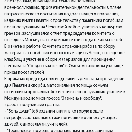
с ветеранами, инвалидами, семьями погибших
военнослужащих, просветительной деятельности в плане
патриотического воспитания подрастающего поколения,
изданию Книги Памяти, строительству памятника погибшим
военнослужащим на Чеченской войне, участию в конкурсах
грантов, заслушивался отчет председателя комитета о
поездке в Москву на съезд комитетов солдатских матерей.
В отчете о работе Комитета отражена работа по сбору
материала о погибших военнослужащих в Чечне, посещение
кладбищ и участие в сборе материалов для провидения
фестиваля "Солдатская песня" в Омском танковом училище,
прием посетителей.
В приказах председателя выделялись деньги на провидение
дня Памяти и скорби, материальная помощь семьям
погибших и пропавших без вести военнослужащих, участие в
Международном конгрессе "За жизнь и свободу".
5работ, получивших гранты:
- "Боль души" (об издании книги, в которую вошли
непрофессиональные стихи погибших военнослужащих,
друзей, односельчан, учителей),
- "Техническая помощь региональным правозащитным