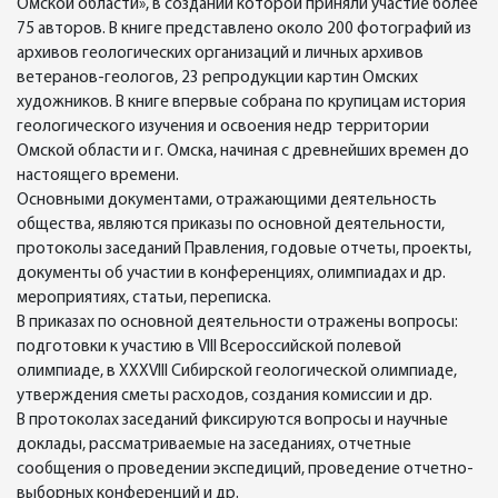
Омской области», в создании которой приняли участие более
75 авторов. В книге представлено около 200 фотографий из
архивов геологических организаций и личных архивов
ветеранов-геологов, 23 репродукции картин Омских
художников. В книге впервые собрана по крупицам история
геологического изучения и освоения недр территории
Омской области и г. Омска, начиная с древнейших времен до
настоящего времени.
Основными документами, отражающими деятельность
общества, являются приказы по основной деятельности,
протоколы заседаний Правления, годовые отчеты, проекты,
документы об участии в конференциях, олимпиадах и др.
мероприятиях, статьи, переписка.
В приказах по основной деятельности отражены вопросы:
подготовки к участию в VIII Всероссийской полевой
олимпиаде, в XXXVIII Сибирской геологической олимпиаде,
утверждения сметы расходов, создания комиссии и др.
В протоколах заседаний фиксируются вопросы и научные
доклады, рассматриваемые на заседаниях, отчетные
сообщения о проведении экспедиций, проведение отчетно-
выборных конференций и др.