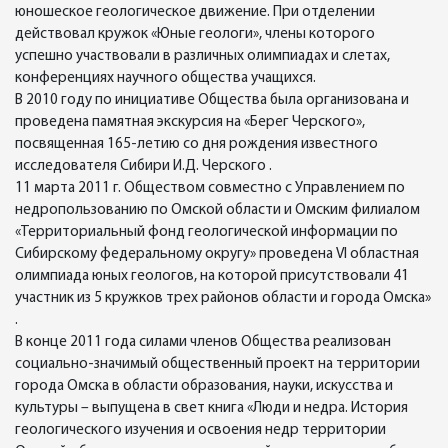
юношеское геологическое движение. При отделении
действовал кружок «Юные геологи», члены которого
успешно участвовали в различных олимпиадах и слетах,
конференциях научного общества учащихся.
В 2010 году по инициативе Общества была организована и
проведена памятная экскурсия на «Берег Черского»,
посвященная 165-летию со дня рождения известного
исследователя Сибири И.Д. Черского .
11 марта 2011 г. Обществом совместно с Управлением по
недропользованию по Омской области и Омским филиалом
«Территориальный фонд геологической информации по
Сибирскому федеральному округу» проведена VI областная
олимпиада юных геологов, на которой присутствовали 41
участник из 5 кружков трех районов области и города Омска»
.
В конце 2011 года силами членов Общества реализован
социально-значимый общественный проект на территории
города Омска в области образования, науки, искусства и
культуры – выпущена в свет книга «Люди и недра. История
геологического изучения и освоения недр территории