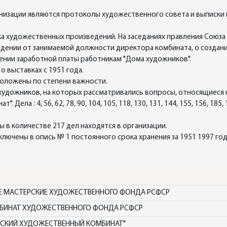
зации являются протоколы художественного совета и выписки из
 художественных произведений. На заседаниях правления Союза
ождении от занимаемой должности директора комбината, о создан
ении заработной платы работникам "Дома художников".
 выставках с 1951 года.
положены по степени важности.
 художников, на которых рассматривались вопросы, относящиеся
а : 4, 56, 62, 78, 90, 104, 105, 118, 130, 131, 144, 155, 156, 185, 18
 в количестве 217 дел находятся в организации.
ючены в опись № 1 постоянного срока хранения за 1951 1997 год
 МАСТЕРСКИЕ ХУДОЖЕСТВЕННОГО ФОНДА РСФСР
БИНАТ ХУДОЖЕСТВЕННОГО ФОНДА РСФСР
МСКИЙ ХУДОЖЕСТВЕННЫЙ КОМБИНАТ"