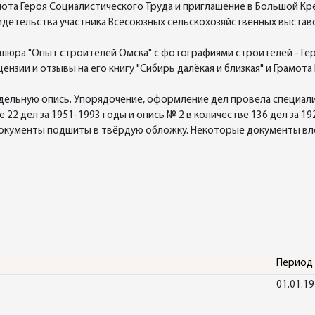
ота Героя Социалистического Труда и приглашение в Большой Кр
идетельства участника Всесоюзных сельскохозяйственных выставо
шюра "Опыт строителей Омска" с фотографиями строителей - Гер
ензии и отзывы на его книгу "Сибирь далёкая и близкая" и Грамот
льную опись. Упорядочение, оформление дел провела специалист 
 22 дел за 1951-1993 годы и опись № 2 в количестве 136 дел за 19
 Документы подшиты в твёрдую обложку. Некоторые документы вл
Период
01.01.1