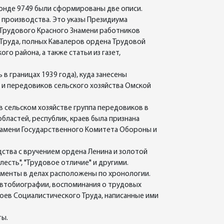
фонде 9749 были сформированы две описи.
 производства. Это указы Президиума
 Трудового Красного Знамени работников
 Труда, полных Кавалеров ордена Трудовой
го района, а также статьи из газет,
в границах 1939 года), куда занесены
в и передовиков сельского хозяйства Омской
в сельском хозяйстве группа передовиков в
областей, республик, краев была признана
намени Государственного Комитета Обороны и
дства с вручением ордена Ленина и золотой
есть", "Трудовое отличие" и другими.
ументы в делах расположены по хронологии.
 автобиографии, воспоминания о трудовых
роев Социалистического Труда, написанные ими
ты.