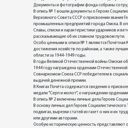
Документы и фотографии фонда собраны сотрудн
В опись № 1 вошли документы о Героях Социалис
Верховного Совета СССР о присвоении звания Г
промышленных предприятий города Омска. В опи
Славы, списки и характеристики ударников и вет
рассказывающие об их славном трудовом пути.
Особо ценными в описи № 1 являются Почётная К
достижения хозяйств по районам, а также лучши
области за 1944-1949 годы.
В годы Великой Отечественной войны Омская обл
1944 году награждена орденами Отечественной во
Совнаркомом Союза ССР победителем в социали
выдачей денежной премии.
В Книгах Почёта содержатся сведения о присво
медали "Серп и молот", о награждении орденами 
В опись № 2 включены личные дела Героев Соци
В основу личных дел Героев Социалистического
подвигах, вырезки статей из газет о них и их 
или другими авторами.
Особую историческую ценность представляют ор