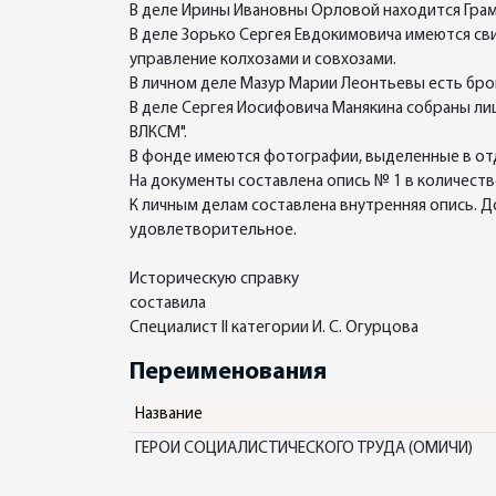
В деле Ирины Ивановны Орловой находится Грам
В деле Зорько Сергея Евдокимовича имеются св
управление колхозами и совхозами.
В личном деле Мазур Марии Леонтьевы есть бро
В деле Сергея Иосифовича Манякина собраны лиц
ВЛКСМ".
В фонде имеются фотографии, выделенные в отде
На документы составлена опись № 1 в количестве
К личным делам составлена внутренняя опись.
удовлетворительное.
Историческую справку
составила
Специалист II категории И. С. Огурцова
Переименования
Название
ГЕРОИ СОЦИАЛИСТИЧЕСКОГО ТРУДА (ОМИЧИ)