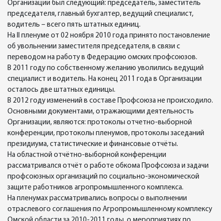
Организации был следующий: председатель, заместитель
председателя, главный бухгалтер, ведущий специалист,
водитель – всего пять штатных единиц.
На II пленуме от 02 ноября 2010 года принято постановление
об увольнении заместителя председателя, в связи с
переводом на работу в Федерацию омских профсоюзов.
В 2011 году по собственному желанию уволились ведущий
специалист и водитель. На конец 2011 года в Организации
осталось две штатных единицы.
В 2012 году изменений в составе Профсоюза не происходило.
Основными документами, отражающими деятельность
Организации, являются: протоколы отчетно-выборной
конференции, протоколы пленумов, протоколы заседаний
президиума, статистические и финансовые отчёты.
На областной отчётно-выборной конференции
рассматривался отчёт о работе обкома Профсоюза и задачи
профсоюзных организаций по социально-экономической
защите работников агропромышленного комплекса.
На пленумах рассматривались вопросы о выполнении
отраслевого соглашения по Агропромышленному комплексу
Омской области за 2010-2011 годы, о мероприятиях по