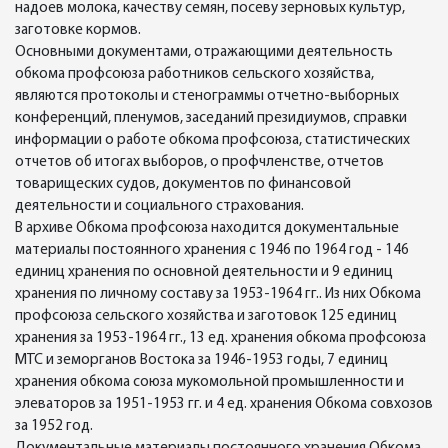
надоев молока, качеству семян, посеву зерновых культур,
заготовке кормов.
Основными документами, отражающими деятельность
обкома профсоюза работников сельского хозяйства,
являются протоколы и стенограммы отчетно-выборных
конференций, пленумов, заседаний президиумов, справки
информации о работе обкома профсоюза, статистических
отчетов об итогах выборов, о профчленстве, отчетов
товарищеских судов, документов по финансовой
деятельности и социального страхования.
В архиве Обкома профсоюза находится документальные
материалы постоянного хранения с 1946 по 1964 год - 146
единиц хранения по основной деятельности и 9 единиц
хранения по личному составу за 1953-1964 гг.. Из них Обкома
профсоюза сельского хозяйства и заготовок 125 единиц
хранения за 1953-1964 гг., 13 ед. хранения обкома профсоюза
МТС и земорганов Востока за 1946-1953 годы, 7 единиц
хранения обкома союза мукомольной промышленности и
элеваторов за 1951-1953 гг. и 4 ед. хранения Обкома совхозов
за 1952 год.