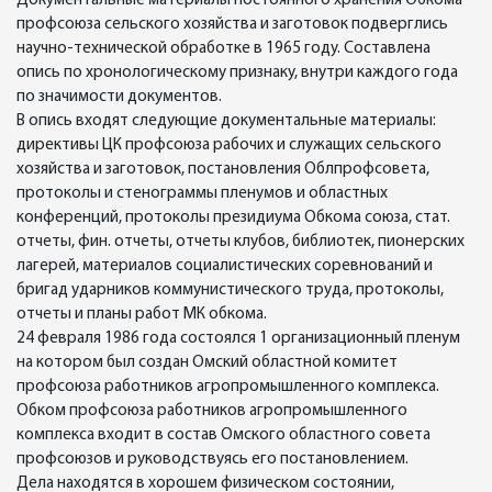
Документальные материалы постоянного хранения Обкома
профсоюза сельского хозяйства и заготовок подверглись
научно-технической обработке в 1965 году. Составлена
опись по хронологическому признаку, внутри каждого года
по значимости документов.
В опись входят следующие документальные материалы:
директивы ЦК профсоюза рабочих и служащих сельского
хозяйства и заготовок, постановления Облпрофсовета,
протоколы и стенограммы пленумов и областных
конференций, протоколы президиума Обкома союза, стат.
отчеты, фин. отчеты, отчеты клубов, библиотек, пионерских
лагерей, материалов социалистических соревнований и
бригад ударников коммунистического труда, протоколы,
отчеты и планы работ МК обкома.
24 февраля 1986 года состоялся 1 организационный пленум
на котором был создан Омский областной комитет
профсоюза работников агропромышленного комплекса.
Обком профсоюза работников агропромышленного
комплекса входит в состав Омского областного совета
профсоюзов и руководствуясь его постановлением.
Дела находятся в хорошем физическом состоянии,