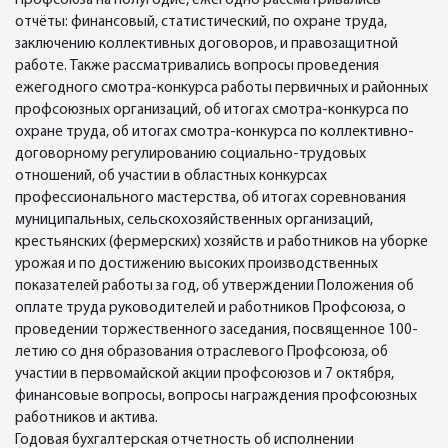
Профсоюза на полугодие, ежегодно рассматривались
отчёты: финансовый, статистический, по охране труда,
заключению коллективных договоров, и правозащитной
работе. Также рассматривались вопросы проведения
ежегодного смотра-конкурса работы первичных и районных
профсоюзных организаций, об итогах смотра-конкурса по
охране труда, об итогах смотра-конкурса по коллективно-
договорному регулированию социально-трудовых
отношений, об участии в областных конкурсах
профессионального мастерства, об итогах соревнования
муниципальных, сельскохозяйственных организаций,
крестьянских (фермерских) хозяйств и работников на уборке
урожая и по достижению высоких производственных
показателей работы за год, об утверждении Положения об
оплате труда руководителей и работников Профсоюза, о
проведении торжественного заседания, посвященное 100-
летию со дня образования отраслевого Профсоюза, об
участии в первомайской акции профсоюзов и 7 октября,
финансовые вопросы, вопросы награждения профсоюзных
работников и актива.
Годовая бухгалтерская отчетность об исполнении