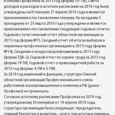
и обкома Профсоюза за 2015 год (форма 10- ПБ), Смета
доходов и расходов и штатное расписание на 2016 год были
утверждены на IV пленуме 27 апреля 2016 года и являются
приложением к постановлению пленума. На заседании 5
президиума от 23 марта 2016 года утверждены и являются
приложением к постановлению следующие годовые отчеты:
Годовой статистический отчет областной организации за
2015 год (форма №7), Сводный отчет об итогах выборов в
первичных профсоюзных организациях в 2015 году (форма
№14), Сведения о колдоговорной кампании в 2015 году
(форма ТДК-2), Годовой отчет по охране труда за 2015 год
(форма 19 ТИ), Годовой отчет о правозащитной работе за
2015 год (формы 4-ПИ и 5-ПИ).
За 2019 год изменений в функциях, структуре Омской
областной организации Профессионального союза
работников агропромышленного комплекса РФ (далее -
Профсоюз) не произошло.
Согласно штатному расписанию Профсоюза на 2019 год,
утвержденному ХI пленумом от 19 апреля 2019 года,
структура организации была следующая : председатель,
главный бухгалтер и водитель – всего три штатных единицы.