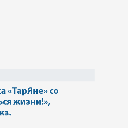
а «ТарЯне» со
ся жизни!»,
кз.