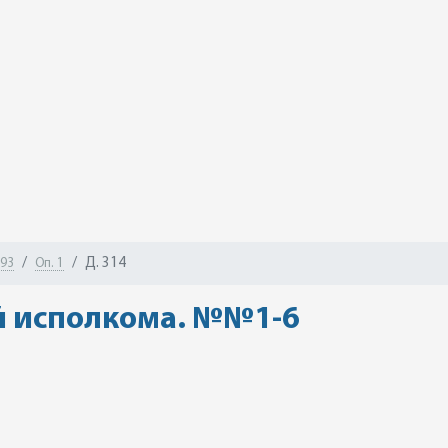
Д. 314
-93
Оп. 1
й исполкома. №№1-6