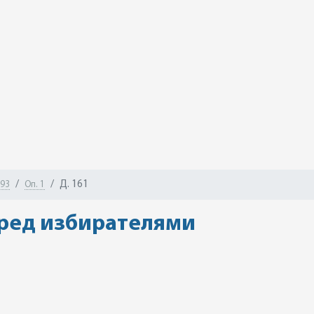
Д. 161
-93
Оп. 1
еред избирателями